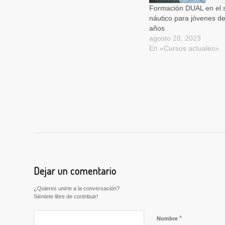
Formación DUAL en el 
náutico para jóvenes d
años
agosto 28, 2023
En «Cursos actuales»
Dejar un comentario
¿Quieres unirte a la conversación?
Siéntete libre de contribuir!
*
Nombre