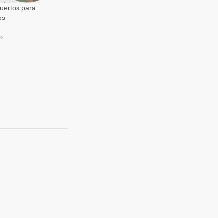
uertos para
os
s»