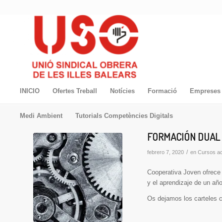
INICIO
Ofertes Treball
Notícies
Formació
Empreses 
Medi Ambient
Tutorials Competències Digitals
FORMACIÓN DUAL 
/
febrero 7, 2020
en
Cursos ac
Cooperativa Joven ofrece 
y el aprendizaje de un añ
Os dejamos los carteles c