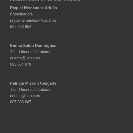
Raquel Hernández Adrián
Coordinadora
raquelhernandez@usoib.es
607 633 954
Emma Sabio Domínguez
Tèc. Orientació Laboral
orienta@usoib.es
695 664 978
Patricia Mizrahi Cengarle
Tèc. Orientació Laboral
orienta@usoib.es
607 633 847