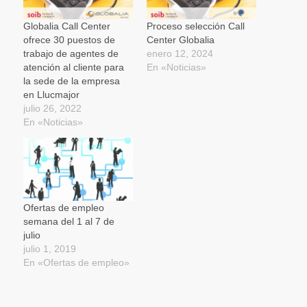
abre
en
una
Globalia Call Center
Proceso selección Call
ventana
ofrece 30 puestos de
Center Globalia
nueva)
trabajo de agentes de
enero 12, 2024
atención al cliente para
En «Noticias»
la sede de la empresa
en Llucmajor
julio 26, 2022
En «Noticias»
Ofertas de empleo
semana del 1 al 7 de
julio
julio 1, 2019
En «Ofertas de empleo»