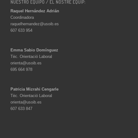
NUESTRO EQUIPO / EL NOSTRE EQUIP:
Raquel Hernández Adrián
Coordinadora
raquelhernandez@usoib.es
607 633 954
Emma Sabio Domínguez
Tèc. Orientació Laboral
orienta@usoib.es
695 664 978
Patricia Mizrahi Cengarle
Tèc. Orientació Laboral
orienta@usoib.es
607 633 847