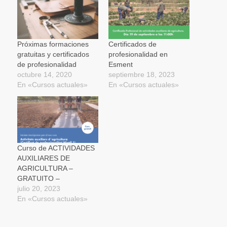
una
una
una
nueva)
a
ventana
ventana
ventana
un
nueva)
nueva)
nueva)
amigo
(Se
abre
en
una
Próximas formaciones
Certificados de
ventana
gratuitas y certificados
profesionalidad en
nueva)
de profesionalidad
Esment
octubre 14, 2020
septiembre 18, 2023
En «Cursos actuales»
En «Cursos actuales»
Curso de ACTIVIDADES
AUXILIARES DE
AGRICULTURA –
GRATUITO –
julio 20, 2023
En «Cursos actuales»