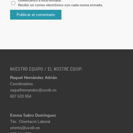
comentarios a esta entrada.
Recibir un correo electrónico con cada nueva entrada.
NUESTRO EQUIPO / EL NOSTRE EQUIP:
Raquel Hernández Adrián
Coordinadora
raquelhernandez@usoib.es
607 633 954
Emma Sabio Domínguez
Tèc. Orientació Laboral
orienta@usoib.es