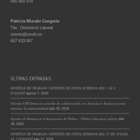
695 664 978
Patricia Mizrahi Cengarle
Tèc. Orientació Laboral
orienta@usoib.es
607 633 847
ÚLTIMAS ENTRADAS:
OFERTAS DE TRABAJO / OFERTES DE FEINA SETMANA DEL 3 AL 9
D’AGOST
agosto 7, 2026
Orienta-USO firma un acuerdo de colaboración con Associació Endavant para
impulsar la empleabilidad
julio 30, 2026
Agentes de Rampa en el Aeropuerto de Palma – Últimos días para aplicar
julio
28, 2026
OFERTAS DE TRABAJO / OFERTES DE FEINA SETMANA DEL 27 DE JULIOL
AL 2 D’AGOST
julio 27, 2026