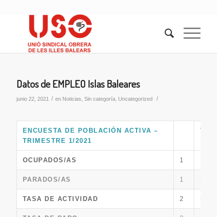
Datos de EMPLEO Islas Baleares
/
/
junio 22, 2021
en
Noticias
,
Sin categoría
,
Uncategorized
ENCUESTA DE POBLACIÓN ACTIVA –
VAL
TRIMESTRE 1/2021
OCUPADOS/AS
1
19.20
PARADOS/AS
1
3.653
TASA DE ACTIVIDAD
2
57,69