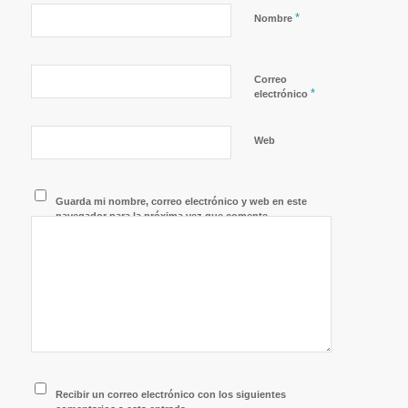
*
Nombre
Correo
*
electrónico
Web
Guarda mi nombre, correo electrónico y web en este
navegador para la próxima vez que comente.
Recibir un correo electrónico con los siguientes