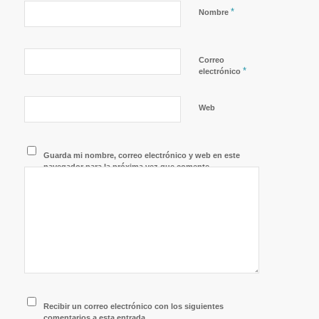
*
Nombre
Correo
*
electrónico
Web
Guarda mi nombre, correo electrónico y web en este
navegador para la próxima vez que comente.
Recibir un correo electrónico con los siguientes
comentarios a esta entrada.