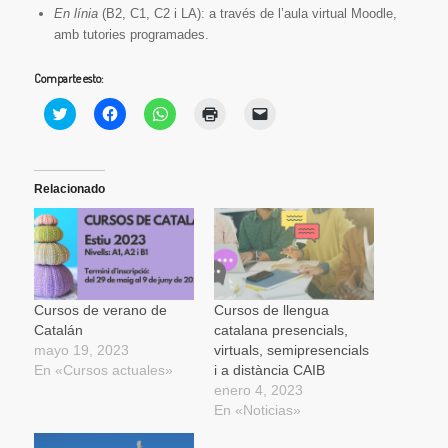
En línia
(B2, C1, C2 i LA): a través de l’aula virtual Moodle,
amb tutories programades.
Comparte esto:
Haz
Haz
Haz
Haz
Haz
clic
clic
clic
clic
clic
para
para
para
para
para
compartir
compartir
compartir
imprimir
enviar
en
en
en
(Se
un
Twitter
Facebook
WhatsApp
abre
enlace
(Se
(Se
(Se
en
por
Relacionado
abre
abre
abre
una
correo
en
en
en
ventana
electrónico
una
una
una
nueva)
a
ventana
ventana
ventana
un
nueva)
nueva)
nueva)
amigo
(Se
abre
en
una
Cursos de verano de
Cursos de llengua
ventana
Catalán
catalana presencials,
nueva)
mayo 19, 2023
virtuals, semipresencials
En «Cursos actuales»
i a distància CAIB
enero 4, 2023
En «Noticias»