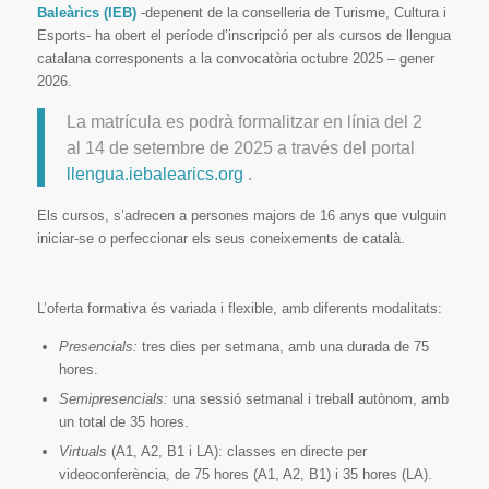
Baleàrics (IEB)
-depenent de la conselleria de Turisme, Cultura i
Esports- ha obert el període d’inscripció per als cursos de llengua
catalana corresponents a la convocatòria octubre 2025 – gener
2026.
La matrícula es podrà formalitzar en línia del 2
al 14 de setembre de 2025 a través del portal
llengua.iebalearics.org
.
Els cursos, s’adrecen a persones majors de 16 anys que vulguin
iniciar-se o perfeccionar els seus coneixements de català.
L’oferta formativa és variada i flexible, amb diferents modalitats:
Presencials:
tres dies per setmana, amb una durada de 75
hores.
Semipresencials:
una sessió setmanal i treball autònom, amb
un total de 35 hores.
Virtuals
(A1, A2, B1 i LA): classes en directe per
videoconferència, de 75 hores (A1, A2, B1) i 35 hores (LA).