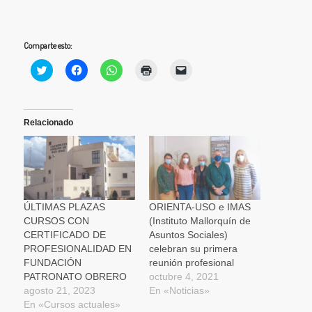
Comparte esto:
Haz
Haz
Haz
Haz
Haz
clic
clic
clic
clic
clic
para
para
para
para
para
compartir
compartir
compartir
imprimir
enviar
en
en
en
(Se
un
Twitter
Facebook
WhatsApp
abre
enlace
(Se
(Se
(Se
en
por
Relacionado
abre
abre
abre
una
correo
en
en
en
ventana
electrónico
una
una
una
nueva)
a
ventana
ventana
ventana
un
nueva)
nueva)
nueva)
amigo
(Se
abre
en
una
ÚLTIMAS PLAZAS
ORIENTA-USO e IMAS
ventana
CURSOS CON
(Instituto Mallorquín de
nueva)
CERTIFICADO DE
Asuntos Sociales)
PROFESIONALIDAD EN
celebran su primera
FUNDACIÓN
reunión profesional
PATRONATO OBRERO
octubre 4, 2021
agosto 21, 2023
En «Noticias»
En «Cursos actuales»