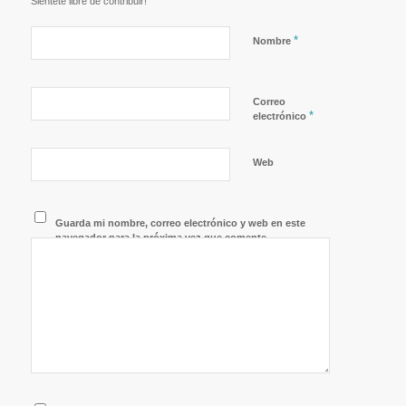
Siéntete libre de contribuir!
*
Nombre
Correo
*
electrónico
Web
Guarda mi nombre, correo electrónico y web en este
navegador para la próxima vez que comente.