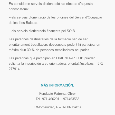
Es consideren serveis d’orientació als efectes d’aquesta
convocatòria:
– els serveis d’orientació de les oficines del Servei d’Ocupació
de les Illes Balears.
– els serveis d’orientació finançats pel SOIB.
Les persones destinatàries de la formació han de ser
prioritàriament treballadors desocupats podent-hi participar un
màxim d’un 30 % de persones treballadores ocupades.
Las personas que participan en ORIENTA-USO IB pueden
solicitar la inscripción a su orientadora: orienta@usoib.es – 971
277914
MÁS INFORMACIÓN:
Fundació Patronat Obrer
Tel. 971 466201 – 971463558
C/Montevideo, 6 – 07006 Palma