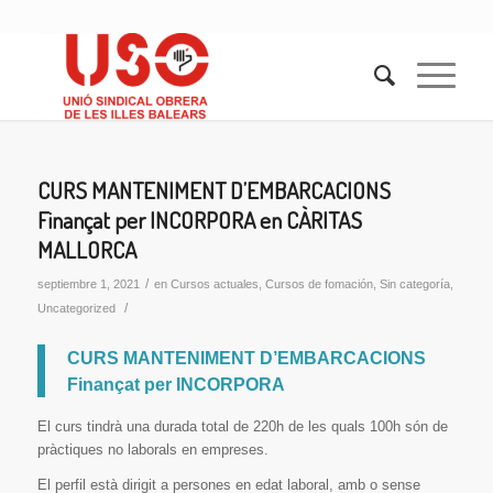
CURS MANTENIMENT D’EMBARCACIONS
Finançat per INCORPORA en CÀRITAS
MALLORCA
/
septiembre 1, 2021
en
Cursos actuales
,
Cursos de fomación
,
Sin categoría
,
/
Uncategorized
CURS MANTENIMENT D’EMBARCACIONS
Finançat per INCORPORA
El curs tindrà una durada total de 220h de les quals 100h són de
pràctiques no laborals en empreses.
El perfil està dirigit a persones en edat laboral, amb o sense