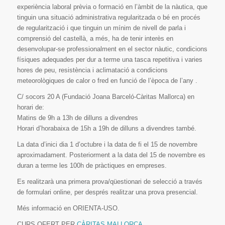
experiència laboral prèvia o formació en l’àmbit de la nàutica, que
tinguin una situació administrativa regularitzada o bé en procés
de regularització i que tinguin un mínim de nivell de parla i
comprensió del castellà, a més, ha de tenir interès en
desenvolupar-se professionalment en el sector nàutic, condicions
físiques adequades per dur a terme una tasca repetitiva i varies
hores de peu, resistència i aclimatació a condicions
meteorològiques de calor o fred en funció de l’època de l’any .
C/ socors 20 A (Fundació Joana Barceló-Càritas Mallorca) en
horari de:
Matins de 9h a 13h de dilluns a divendres
Horari d’horabaixa de 15h a 19h de dilluns a divendres també.
La data d’inici dia 1 d’octubre i la data de fi el 15 de novembre
aproximadament. Posteriorment a la data del 15 de novembre es
duran a terme les 100h de pràctiques en empreses.
Es realitzarà una primera prova/qüestionari de selecció a través
de formulari online, per després realitzar una prova presencial.
Més informació en ORIENTA-USO.
CURS OFERT PER
CÀRITAS MALLORCA