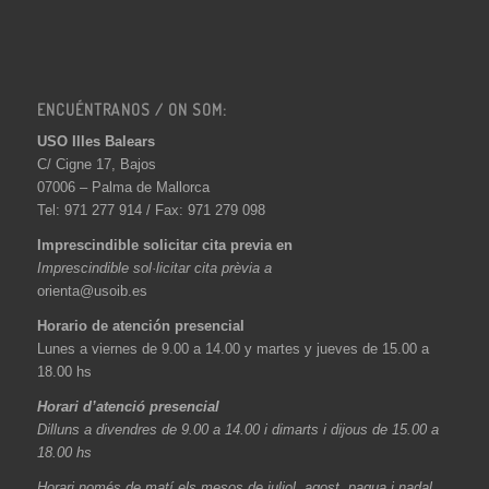
ENCUÉNTRANOS / ON SOM:
USO Illes Balears
C/ Cigne 17, Bajos
07006 – Palma de Mallorca
Tel: 971 277 914 / Fax: 971 279 098
Imprescindible solicitar cita previa en
Imprescindible sol·licitar cita prèvia a
orienta@usoib.es
Horario de atención presencial
Lunes a viernes de 9.00 a 14.00 y martes y jueves de 15.00 a
18.00 hs
Horari d’atenció presencial
Dilluns a divendres de 9.00 a 14.00 i dimarts i dijous de 15.00 a
18.00 hs
Horari només de matí els mesos de juliol, agost, paqua i nadal