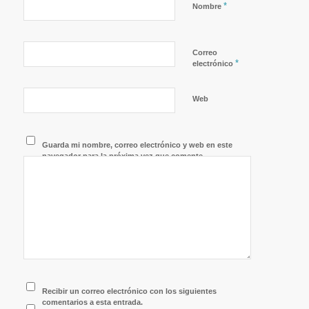
*
Nombre
Correo
*
electrónico
Web
Guarda mi nombre, correo electrónico y web en este
navegador para la próxima vez que comente.
Recibir un correo electrónico con los siguientes
comentarios a esta entrada.