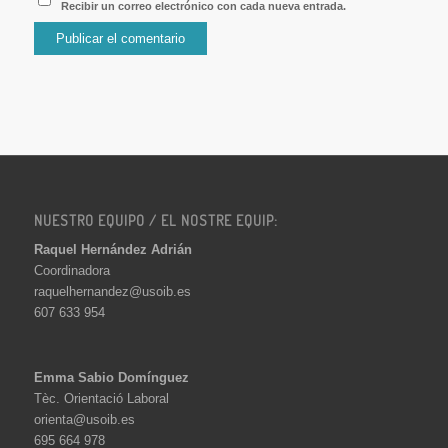
Recibir un correo electrónico con cada nueva entrada.
NUESTRO EQUIPO / EL NOSTRE EQUIP:
Raquel Hernández Adrián
Coordinadora
raquelhernandez@usoib.es
607 633 954
Emma Sabio Domínguez
Tèc. Orientació Laboral
orienta@usoib.es
695 664 978