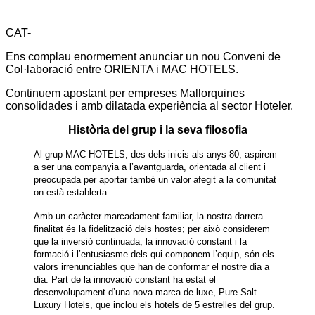
CAT-
Ens complau enormement anunciar un nou Conveni de
Col·laboració entre ORIENTA i MAC HOTELS.
Continuem apostant per empreses Mallorquines
consolidades i amb dilatada experiència al sector Hoteler.
Història del grup i la seva filosofia
Al grup MAC HOTELS, des dels inicis als anys 80, aspirem
a ser una companyia a l’avantguarda, orientada al client i
preocupada per aportar també un valor afegit a la comunitat
on està establerta.
Amb un caràcter marcadament familiar, la nostra darrera
finalitat és la fidelització dels hostes; per això considerem
que la inversió continuada, la innovació constant i la
formació i l’entusiasme dels qui componem l’equip, són els
valors irrenunciables que han de conformar el nostre dia a
dia. Part de la innovació constant ha estat el
desenvolupament d’una nova marca de luxe, Pure Salt
Luxury Hotels, que inclou els hotels de 5 estrelles del grup.