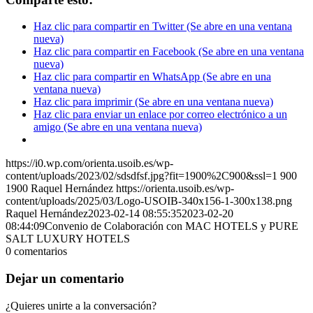
Haz clic para compartir en Twitter (Se abre en una ventana
nueva)
Haz clic para compartir en Facebook (Se abre en una ventana
nueva)
Haz clic para compartir en WhatsApp (Se abre en una
ventana nueva)
Haz clic para imprimir (Se abre en una ventana nueva)
Haz clic para enviar un enlace por correo electrónico a un
amigo (Se abre en una ventana nueva)
https://i0.wp.com/orienta.usoib.es/wp-
content/uploads/2023/02/sdsdfsf.jpg?fit=1900%2C900&ssl=1
900
1900
Raquel Hernández
https://orienta.usoib.es/wp-
content/uploads/2025/03/Logo-USOIB-340x156-1-300x138.png
Raquel Hernández
2023-02-14 08:55:35
2023-02-20
08:44:09
Convenio de Colaboración con MAC HOTELS y PURE
SALT LUXURY HOTELS
0
comentarios
Dejar un comentario
¿Quieres unirte a la conversación?