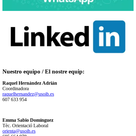
Nuestro equipo / El nostre equip:
Raquel Hernández Adrián
Coordinadora
raquelhernandez@usoib.es
607 633 954
Emma Sabio Domínguez
Tèc. Orientació Laboral
orienta@usoib.es