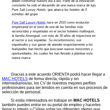
deben conformar nuestro día a día. Parte de la innovación
constante ha sido el desarrollo de una nueva marca de lujo,
Pure Salt Luxury Hotels, que abarca los hoteles de 5
estrellas del grupo.
Pure Salt Luxury Hotels
nace en 2015 como evolución
empresarial en el seno de una de las familias más
reconocidas y respetadas en el sector hotelero mallorquín,
la familia Amengual, con más de 30 años de trayectoria en
el sector a sus espaldas.
Su inconformismo, sus
inquietudes y sus ganas de atender exquisitamente a los
huéspedes han hecho que buscaran nuevos horizontes y
oportunidades, los cuales les han llevado a plantear esta
nueva marca.
Gracias a este acuerdo ORIENTA podrá hacer llegar a
MAC HOTELS
de forma directa, rápida y sin
intermediarios/as, los CV de nuestros mejores perfiles
profesionales para ser tenidos en cuenta en sus procesos de
selección de personal.
Si estás interesado/a en trabajar en
MAC HOTELS
también puedes entrar en su portal de empleo y hacerles
llegar tu interés y CVitae sobre las diferentes ofertas que