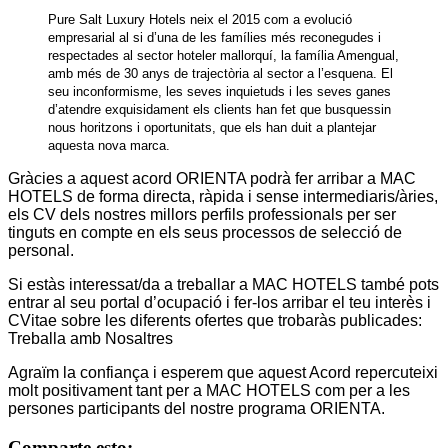
Pure Salt Luxury Hotels neix el 2015 com a evolució
empresarial al si d’una de les famílies més reconegudes i
respectades al sector hoteler mallorquí, la família Amengual,
amb més de 30 anys de trajectòria al sector a l’esquena. El
seu inconformisme, les seves inquietuds i les seves ganes
d’atendre exquisidament els clients han fet que busquessin
nous horitzons i oportunitats, que els han duit a plantejar
aquesta nova marca.
Gràcies a aquest acord ORIENTA podrà fer arribar a MAC
HOTELS de forma directa, ràpida i sense intermediaris/àries,
els CV dels nostres millors perfils professionals per ser
tinguts en compte en els seus processos de selecció de
personal.
Si estàs interessat/da a treballar a MAC HOTELS també pots
entrar al seu portal d’ocupació i fer-los arribar el teu interès i
CVitae sobre les diferents ofertes que trobaràs publicades:
Treballa amb Nosaltres
Agraïm la confiança i esperem que aquest Acord repercuteixi
molt positivament tant per a MAC HOTELS com per a les
persones participants del nostre programa ORIENTA.
Comparte esto: