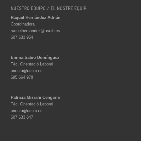
NUESTRO EQUIPO / EL NOSTRE EQUIP:
Raquel Hernández Adrián
Coordinadora
raquelhernandez@usoib.es
607 633 954
Emma Sabio Domínguez
Tèc. Orientació Laboral
orienta@usoib.es
695 664 978
Patricia Mizrahi Cengarle
Tèc. Orientació Laboral
orienta@usoib.es
607 633 847