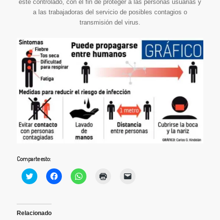
esté controlado, con el fin de proteger a las personas usuarias y
a las trabajadoras del servicio de posibles contagios o
transmisión del virus.
Comparte esto:
Haz
Haz
Haz
Haz
Haz
clic
clic
clic
clic
clic
para
para
para
para
para
compartir
compartir
compartir
imprimir
enviar
en
en
en
(Se
un
Twitter
Facebook
WhatsApp
abre
enlace
(Se
(Se
(Se
en
por
Relacionado
abre
abre
abre
una
correo