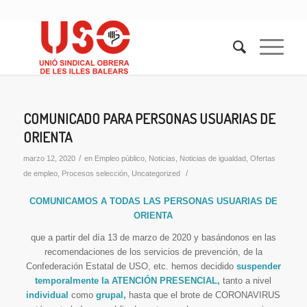
COMUNICADO PARA PERSONAS USUARIAS DE
ORIENTA
/
marzo 12, 2020
en
Empleo público
,
Noticias
,
Noticias de igualdad
,
Ofertas
/
de empleo
,
Procesos selección
,
Uncategorized
COMUNICAMOS A TODAS LAS PERSONAS USUARIAS DE
ORIENTA
que a partir del día 13 de marzo de 2020 y basándonos en las
recomendaciones de los servicios de prevención, de la
Confederación Estatal de USO, etc. hemos decidido
suspender
temporalmente la ATENCIÓN PRESENCIAL,
tanto a nivel
individual
como
grupal,
hasta que el brote de CORONAVIRUS