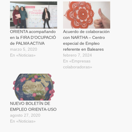
en
en
en
ventana
electrónico
una
una
una
nueva)
a
ventana
ventana
ventana
un
nueva)
nueva)
nueva)
amigo
(Se
abre
en
una
ORIENTA acompañando
Acuerdo de colaboración
ventana
en la FIRA D’OCUPACIÓ
con NARTHA – Centro
nueva)
de PALMA ACTIVA
especial de Empleo
marzo 5, 2020
referente en Baleares
En «Noticias»
febrero 7, 2024
En «Empresas
colaboradoras»
NUEVO BOLETÍN DE
EMPLEO ORIENTA-USO
agosto 27, 2020
En «Noticias»