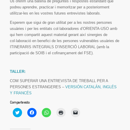
Us oferim una bateria de preguntes i respostes estàndard que
podreu aprendre, practicar i memoritzar per a posteriorment
utilitzar-les en les vostres futures entrevistes laborals.
Esperem que sigui de gran utilitat per a les nostres persones
usuàries i per les entitats col·laboradores d’ORIENTA-USO amb
qui hem compartit aquest material gerant així sinergies de
col·laboració en benefici de les persones vulnerables usuàries de
ITINERARIS INTEGRALS D’INSERCIÓ LABORAL (amb la
participació de SOIB i el cofinançament del FSE).
TALLER:
COM SUPERAR UNA ENTREVISTA DE TREBALL PER A
PERSONES ESTRANGERES –
VERSIÓN CATALÁN, INGLÉS
Y FRANCÉS
Comparte esto:
Haz
Haz
Haz
Haz
Haz
clic
clic
clic
clic
clic
para
para
para
para
para
compartir
compartir
compartir
imprimir
enviar
en
en
en
(Se
un