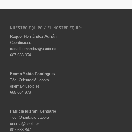
NUESTRO EQUIPO / EL NOSTRE EQUIP:
Raquel Hernández Adrián
Coordinadora
raquelhernandez@usoib.es
607 633 954
Emma Sabio Domínguez
Tèc. Orientació Laboral
orienta@usoib.es
695 664 978
Patricia Mizrahi Cengarle
Tèc. Orientació Laboral
orienta@usoib.es
607 633 847