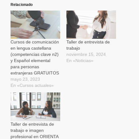
Twitter
Facebook
WhatsApp
abre
enlace
(Se
(Se
(Se
en
por
Relacionado
abre
abre
abre
una
correo
en
en
en
ventana
electrónico
una
una
una
nueva)
a
ventana
ventana
ventana
un
nueva)
nueva)
nueva)
amigo
(Se
abre
en
una
Cursos de comunicación
Taller de entrevista de
ventana
en lengua castellana
trabajo
nueva)
(competencias clave n2)
noviembre 15, 2024
y Español elemental
En «Noticias»
para personas
extranjeras GRATUITOS
mayo 23, 2023
En «Cursos actuales»
Taller de entrevista de
trabajo e imagen
profesional en ORIENTA