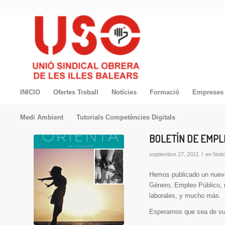
INICIO
Ofertes Treball
Notícies
Formació
Empreses 
Medi Ambient
Tutorials Competències Digitals
BOLETÍN DE EMPL
/
septiembre 27, 2021
en
Noti
Hemos publicado un nue
Género, Empleo Público, n
laborales, y mucho más.
Esperamos que sea de vue