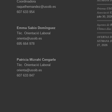
SETMANA DE
Coordinadora
raquelhernandez@usoib.es
Orienta-USO
607 633 954
Associació E
julio 30, 202
Agentes de R
Emma Sabio Domínguez
Últimos días
Tèc. Orientació Laboral
OFERTAS D
orienta@usoib.es
SETMANA DE
695 664 978
27, 2026
Patricia Mizrahi Cengarle
Tèc. Orientació Laboral
orienta@usoib.es
607 633 847