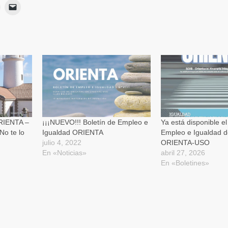
Haz
Haz
lic
clic
para
para
ir
imprimir
enviar
Se
un
App
abre
enlace
en
por
una
correo
ventana
electrónico
nueva)
a
a
un
amigo
(Se
abre
en
una
ventana
nueva)
ORIENTA –
¡¡¡NUEVO!!! Boletín de Empleo e
Ya está disponible el
No te lo
Igualdad ORIENTA
Empleo e Igualdad d
julio 4, 2022
ORIENTA-USO
En «Noticias»
abril 27, 2026
En «Boletines»