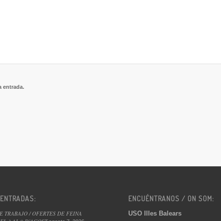
a entrada.
 ENTRADAS:
ENCUÉNTRANOS / ON SOM:
USO Illes Balears
E TRABAJO / OFERTES DE FEINA