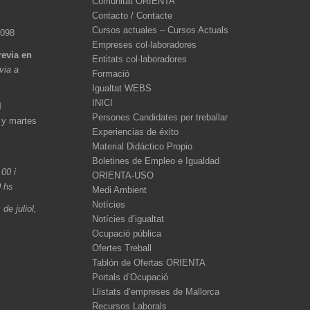
Comunitat ORIENTA
Contacto / Contacte
Cursos actuales – Cursos Actuals
 098
Empreses col·laboradores
revia en
Entitats col·laboradores
èvia a
Formació
Igualtat WEBS
INICI
l
Persones Candidates per treballar
 y martes
Experiencias de éxito
Material Didáctico Propio
Boletines de Empleo e Igualdad
.00 i
ORIENTA-USO
0 hs
Medi Ambient
Notícies
de juliol,
Notícies d’igualtat
Ocupació pública
Ofertes Treball
Tablón de Ofertas ORIENTA
Portals d’Ocupació
Llistats d’empreses de Mallorca
Recursos Laborals