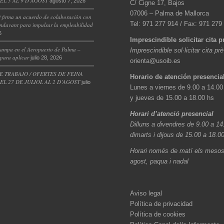
L 3 AL 9 D’AGOST
agosto 7, 2026
C/ Cigne 17, Bajos
07006 – Palma de Mallorca
 firma un acuerdo de colaboración con
Tel: 971 277 914 / Fax: 971 279
ndavant para impulsar la empleabilidad
6
Imprescindible solicitar cita p
ampa en el Aeropuerto de Palma –
Imprescindible sol·licitar cita pr
 para aplicar
julio 28, 2026
orienta@usoib.es
E TRABAJO / OFERTES DE FEINA
Horario de atención presencia
L 27 DE JULIOL AL 2 D’AGOST
julio
Lunes a viernes de 9.00 a 14.00
y jueves de 15.00 a 18.00 hs
Horari d’atenció presencial
Dilluns a divendres de 9.00 a 14
dimarts i dijous de 15.00 a 18.0
Horari només de matí els mesos 
agost, paqua i nadal
Aviso legal
Política de privacidad
Política de cookies