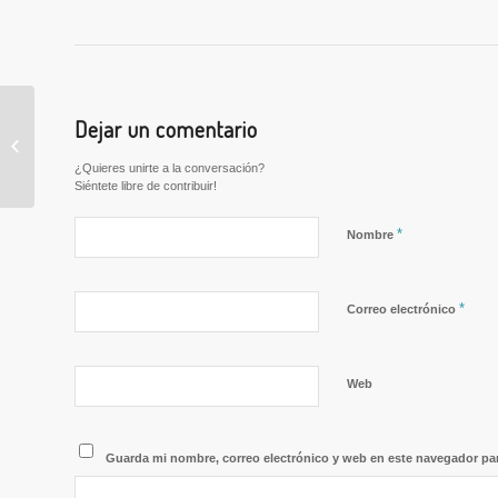
TALLERES DEL
Dejar un comentario
JUEVES 30 DE
SEPTIEMBRE/
¿Quieres unirte a la conversación?
TALLERS DEL DIJOUS
Siéntete libre de contribuir!
30 DE SETEMBRE
*
Nombre
*
Correo electrónico
Web
Guarda mi nombre, correo electrónico y web en este navegador pa