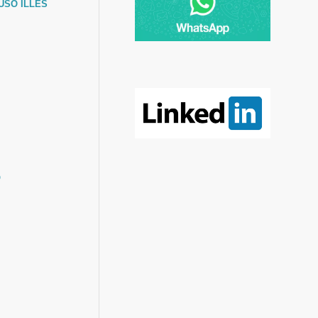
o USO ILLES
O