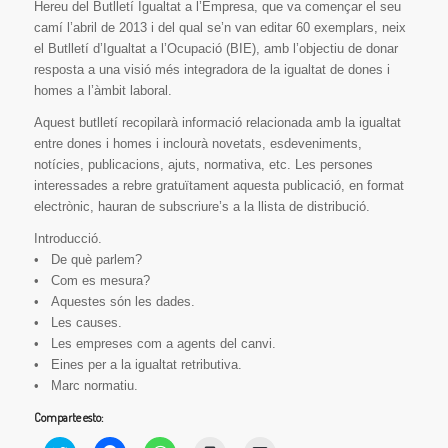
Hereu del Butlletí Igualtat a l’Empresa, que va començar el seu
camí l’abril de 2013 i del qual se’n van editar 60 exemplars, neix
el Butlletí d’Igualtat a l’Ocupació (BIE), amb l’objectiu de donar
resposta a una visió més integradora de la igualtat de dones i
homes a l’àmbit laboral.
Aquest butlletí recopilarà informació relacionada amb la igualtat
entre dones i homes i inclourà novetats, esdeveniments,
notícies, publicacions, ajuts, normativa, etc. Les persones
interessades a rebre gratuïtament aquesta publicació, en format
electrònic, hauran de subscriure’s a la llista de distribució.
Introducció.
• De què parlem?
• Com es mesura?
• Aquestes són les dades.
• Les causes.
• Les empreses com a agents del canvi.
• Eines per a la igualtat retributiva.
• Marc normatiu.
Comparte esto: