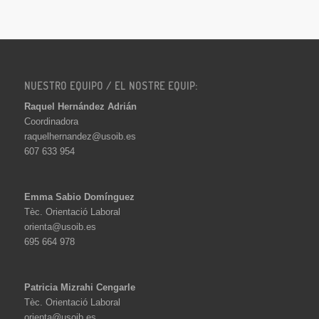
NUESTRO EQUIPO / EL NOSTRE EQUIP:
Raquel Hernández Adrián
Coordinadora
raquelhernandez@usoib.es
607 633 954
Emma Sabio Domínguez
Tèc. Orientació Laboral
orienta@usoib.es
695 664 978
Patricia Mizrahi Cengarle
Tèc. Orientació Laboral
orienta@usoib.es