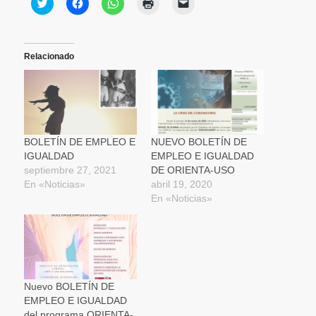
Haz
Haz
Haz
Haz
Haz
clic
clic
clic
clic
clic
para
para
para
para
para
compartir
compartir
compartir
imprimir
enviar
en
en
en
(Se
un
Twitter
Facebook
WhatsApp
abre
enlace
(Se
(Se
(Se
en
por
Relacionado
abre
abre
abre
una
correo
en
en
en
ventana
electrónico
una
una
una
nueva)
a
ventana
ventana
ventana
un
nueva)
nueva)
nueva)
amigo
(Se
abre
en
una
BOLETÍN DE EMPLEO E
NUEVO BOLETÍN DE
ventana
IGUALDAD
EMPLEO E IGUALDAD
nueva)
septiembre 27, 2021
DE ORIENTA-USO
En «Noticias»
abril 19, 2020
En «Noticias»
Nuevo BOLETÍN DE
EMPLEO E IGUALDAD
del programa ORIENTA-