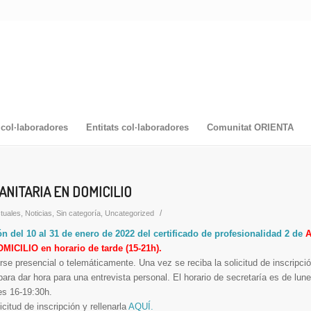
col·laboradores
Entitats col·laboradores
Comunitat ORIENTA
ANITARIA EN DOMICILIO
/
tuales
,
Noticias
,
Sin categoría
,
Uncategorized
ión del 10 al 31 de enero de 2022 del certificado de profesionalidad 2 de
CILIO en horario de tarde (15-21h).
rse presencial o telemáticamente. Una vez se reciba la solicitud de inscripci
para dar hora para una entrevista personal. El horario de secretaría es de lun
es 16-19:30h.
citud de inscripción y rellenarla
AQUÍ.