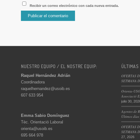
Recibir un correo electrónico con cada nueva entrada.
NUESTRO EQUIPO / EL NOSTRE EQUIP:
ÚLTIMAS
Raquel Hernández Adrián
OFERTAS D
SETMANA DE
Coordinadora
raquelhernandez@usoib.es
Orienta-USO
607 633 954
Associació E
julio 30, 202
Agentes de R
Emma Sabio Domínguez
Últimos días
Tèc. Orientació Laboral
OFERTAS D
orienta@usoib.es
SETMANA DE
695 664 978
27, 2026