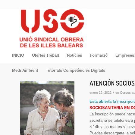
INICIO
Ofertes Treball
Notícies
Formació
Empreses 
Medi Ambient
Tutorials Competències Digitals
ATENCIÓN SOCIOS
/
enero 12, 2022
en
Cursos ac
Está abierta la inscripc
SOCIOSANITARIA EN DOMI
La inscripción puede hace
secretaría se telefoneará 
8-14h y los martes y juev
Puedes descargarte la soli