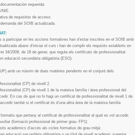
 documentación requerida:
I/NIE.
tiva de requisitos de acceso.
e demanda del SOIB actualizada.
AT:
 a participar en les accions formatives han d’estar inscrites en el SOIB amb
alitzada abans d’iniciar el curs i han de complir els requisits establerts en
cret 34/2008, de 18 de gener, que regula els certificats de professionalitat:
t en educació secundària obligatòria (ESO).
 (BUP) amb un màxim de dues matèries pendents en el conjunt dels
fessionalitat (CP) de nivell 2.
ofessionalitat (CP) de nivell 1 de la mateixa família i àrea professional del
ccedir. En cas de què no hi hagi un certificat de professionalitat de nivell 1 de
accedir també si el certificat és d’una altra àrea de la mateixa família
ormatiu que pertany al certificat de professionalitat al qual es vol accedir.
auxiliar (formació professional de primer grau- FP1)
sits acadèmics d’accés als cicles formatius de grau mitjà:
t en educació secundària obligatòria o un títol de nívell acadèmic superior.