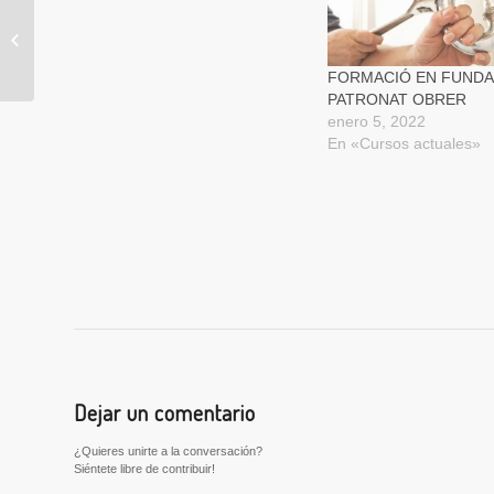
Pruebas libres para
título de graduado en
Eso – Proves lliures per
FORMACIÓ EN FUNDA
al...
PATRONAT OBRER
enero 5, 2022
En «Cursos actuales»
Dejar un comentario
¿Quieres unirte a la conversación?
Siéntete libre de contribuir!