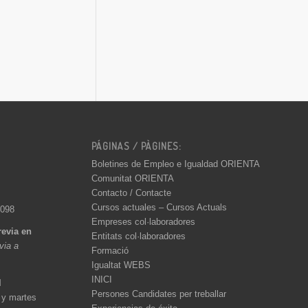
PÁGINAS / PÀGINES:
Boletines de Empleo e Igualdad ORIENTA
Comunitat ORIENTA
Contacto / Contacte
Cursos actuales – Cursos Actuals
 098
Empreses col·laboradores
revia en
Entitats col·laboradores
èvia a
Formació
Igualtat WEBS
INICI
l
Persones Candidates per treballar
 y martes