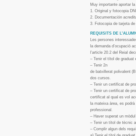
Muy importante aportar la
1. Original y fotocopia DN
2. Documentación acredita
3. Fotocopia de tarjeta d
REQUISITS DE L’ALUMN
Les persones interessades
la demanda d’ocupació actu
l’article 20.2 del Reial de
– Tenir el títol de gradua
– Tenir 2n
de batxillerat polivalent
dos cursos.
– Tenir un certificat de pro
– Tenir un certificat de pr
certificat al qual es vol a
la mateixa àrea, es podrà 
professional.
– Haver superat un mòdul f
– Tenir un títol de tècnic 
– Complir algun dels requi
a) Tenir el títol de gradua