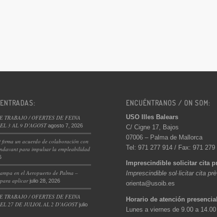
 ENTRADAS:
ENCUÉNTRANOS / ON SOM:
USO Illes Balears
E TRABAJO / OFERTES DE FEINA
L 3 AL 9 D’AGOST
agosto 7, 2026
C/ Cigne 17, Bajos
07006 – Palma de Mallorca
 firma un acuerdo de colaboración con
Tel: 971 277 914 / Fax: 971 279
ndavant para impulsar la empleabilidad
6
Imprescindible solicitar cita p
ampa en el Aeropuerto de Palma –
Imprescindible sol·licitar cita pr
 para aplicar
julio 28, 2026
orienta@usoib.es
E TRABAJO / OFERTES DE FEINA
Horario de atención presencia
L 27 DE JULIOL AL 2 D’AGOST
julio
Lunes a viernes de 9.00 a 14.00