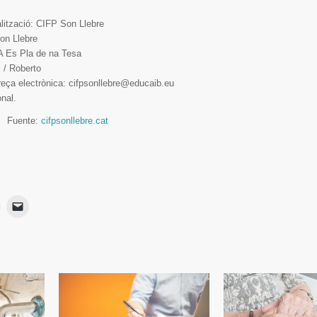
ealització: CIFP Son Llebre
on Llebre
-A Es Pla de na Tesa
 / Roberto
eça electrònica: cifpsonllebre@educaib.eu
nal.
Fuente:
cifpsonllebre.cat
Haz
Haz
lic
clic
para
para
ir
imprimir
enviar
Se
un
App
abre
enlace
en
por
una
correo
ventana
electrónico
nueva)
a
a
un
amigo
(Se