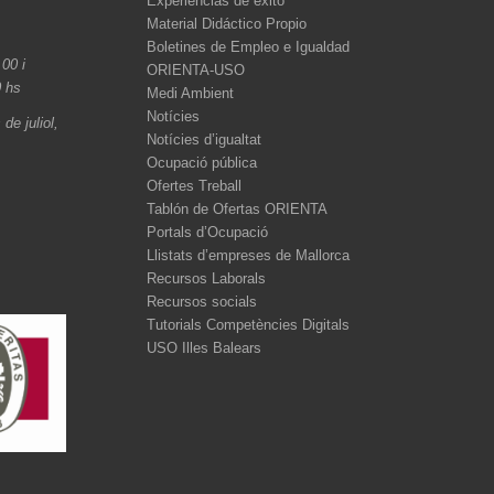
Experiencias de éxito
Material Didáctico Propio
Boletines de Empleo e Igualdad
.00 i
ORIENTA-USO
0 hs
Medi Ambient
Notícies
de juliol,
Notícies d’igualtat
Ocupació pública
Ofertes Treball
Tablón de Ofertas ORIENTA
Portals d’Ocupació
Llistats d’empreses de Mallorca
Recursos Laborals
Recursos socials
Tutorials Competències Digitals
USO Illes Balears