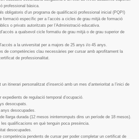
ió professional bàsica.
s obligatoris d’un programa de qualificació professional inicial (PQPI)
e formació específic per a l’accés a cicles de grau mitjà de formació
blics o privats autoritzats per l’Administració educativa.
d’accés a qualsevol cicle formatiu de grau mitjà o de grau superior de
’accés a la universitat per a majors de 25 anys i/o 45 anys.
ves de competències clau necessàries per cursar amb aprofitament la
rtificat de professionalitat.
un itinerari personalitzat d’inserció amb un mes d’anterioritat a l’inici de
er expedients de regulació temporal d’ocupació.
nys desocupats.
 anys desocupades.
e llarga durada (12 mesos ininterromputs dins un període de 18 mesos).
es qualificacions en què tenguin poca presència.
itat desocupades.
 competència pendents de cursar per poder completar un certificat de