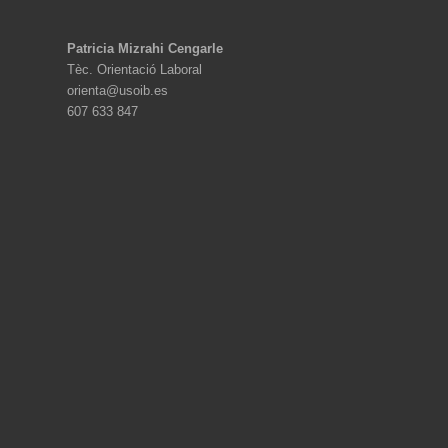
Patricia Mizrahi Cengarle
Tèc. Orientació Laboral
orienta@usoib.es
607 633 847