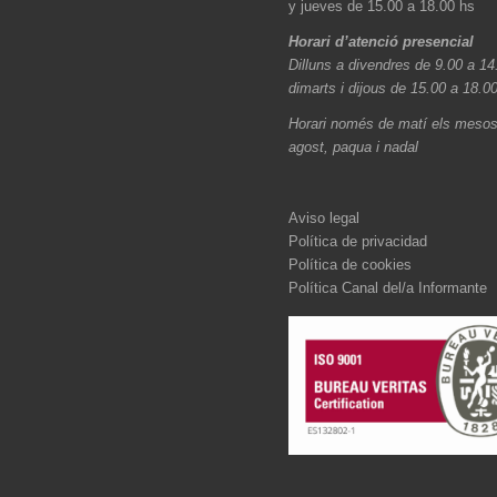
y jueves de 15.00 a 18.00 hs
Horari d’atenció presencial
Dilluns a divendres de 9.00 a 14
dimarts i dijous de 15.00 a 18.0
Horari només de matí els mesos 
agost, paqua i nadal
Aviso legal
Política de privacidad
Política de cookies
Política Canal del/a Informante