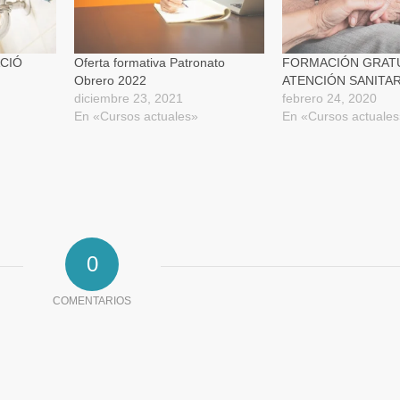
abre
en
una
ventana
nueva)
CIÓ
Oferta formativa Patronato
FORMACIÓN GRATU
Obrero 2022
ATENCIÓN SANITAR
diciembre 23, 2021
febrero 24, 2020
En «Cursos actuales»
En «Cursos actuale
0
COMENTARIOS