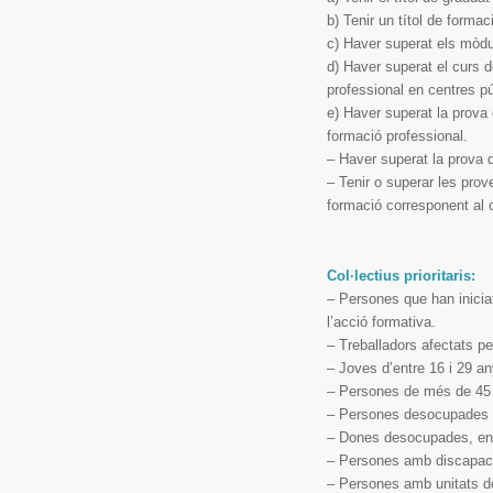
b) Tenir un títol de formac
c) Haver superat els mòdul
d) Haver superat el curs d
professional en centres pú
e) Haver superat la prova 
formació professional.
– Haver superat la prova d
– Tenir o superar les pro
formació corresponent al ce
Col·lectius prioritaris:
– Persones que han iniciat 
l’acció formativa.
– Treballadors afectats p
– Joves d’entre 16 i 29 a
– Persones de més de 45
– Persones desocupades d
– Dones desocupades, en l
– Persones amb discapac
– Persones amb unitats de