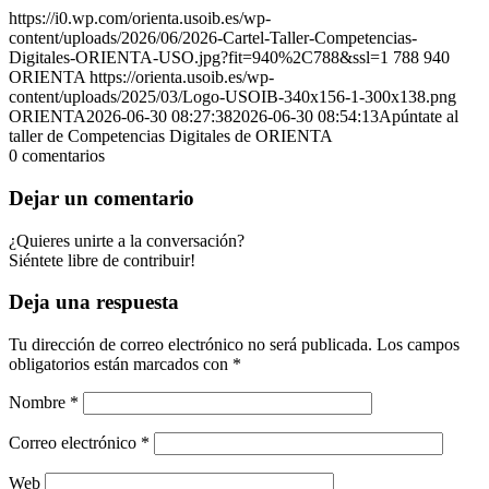
https://i0.wp.com/orienta.usoib.es/wp-
content/uploads/2026/06/2026-Cartel-Taller-Competencias-
Digitales-ORIENTA-USO.jpg?fit=940%2C788&ssl=1
788
940
ORIENTA
https://orienta.usoib.es/wp-
content/uploads/2025/03/Logo-USOIB-340x156-1-300x138.png
ORIENTA
2026-06-30 08:27:38
2026-06-30 08:54:13
Apúntate al
taller de Competencias Digitales de ORIENTA
0
comentarios
Dejar un comentario
¿Quieres unirte a la conversación?
Siéntete libre de contribuir!
Deja una respuesta
Tu dirección de correo electrónico no será publicada.
Los campos
obligatorios están marcados con
*
Nombre
*
Correo electrónico
*
Web