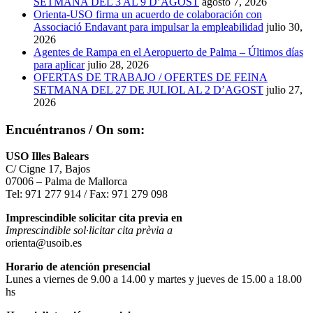
SETMANA DEL 3 AL 9 D’AGOST
agosto 7, 2026
Orienta-USO firma un acuerdo de colaboración con
Associació Endavant para impulsar la empleabilidad
julio 30,
2026
Agentes de Rampa en el Aeropuerto de Palma – Últimos días
para aplicar
julio 28, 2026
OFERTAS DE TRABAJO / OFERTES DE FEINA
SETMANA DEL 27 DE JULIOL AL 2 D’AGOST
julio 27,
2026
Encuéntranos / On som:
USO Illes Balears
C/ Cigne 17, Bajos
07006 – Palma de Mallorca
Tel: 971 277 914 / Fax: 971 279 098
Imprescindible solicitar cita previa en
Imprescindible sol·licitar cita prèvia a
orienta@usoib.es
Horario de atención presencial
Lunes a viernes de 9.00 a 14.00 y martes y jueves de 15.00 a 18.00
hs