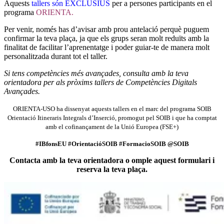
Aquests
tallers són EXCLUSIUS
per a persones participants en el
programa
ORIENTA.
Per venir, només has d’avisar amb prou antelació perquè puguem
confirmar la teva plaça, ja que els grups seran molt reduïts amb la
finalitat de facilitar l’aprenentatge i poder guiar-te de manera molt
personalitzada durant tot el taller.
Si tens competències més avançades, consulta amb la teva
orientadora per als pròxims tallers de Competències Digitals
Avançades.
ORIENTA-USO ha dissenyat aquests tallers en el marc del programa SOIB
Orientació Itineraris Integrals d’Inserció, promogut pel SOIB i que ha comptat
amb el cofinançament de la Unió Europea (FSE+)
#IBfonsEU #OrientacióSOIB #FormacioSOIB @SOIB
Contacta amb la teva orientadora o omple aquest formulari i
reserva la teva plaça.