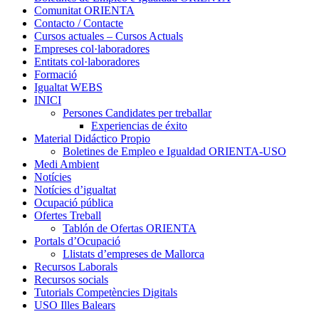
Comunitat ORIENTA
Contacto / Contacte
Cursos actuales – Cursos Actuals
Empreses col·laboradores
Entitats col·laboradores
Formació
Igualtat WEBS
INICI
Persones Candidates per treballar
Experiencias de éxito
Material Didáctico Propio
Boletines de Empleo e Igualdad ORIENTA-USO
Medi Ambient
Notícies
Notícies d’igualtat
Ocupació pública
Ofertes Treball
Tablón de Ofertas ORIENTA
Portals d’Ocupació
Llistats d’empreses de Mallorca
Recursos Laborals
Recursos socials
Tutorials Competències Digitals
USO Illes Balears