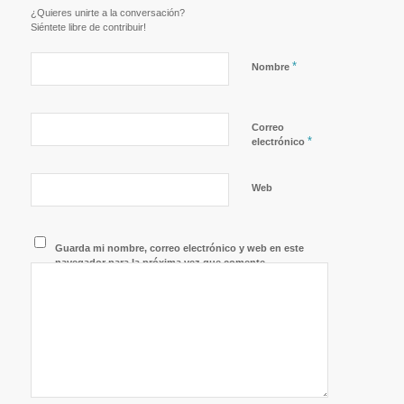
¿Quieres unirte a la conversación?
Siéntete libre de contribuir!
*
Nombre
Correo
*
electrónico
Web
Guarda mi nombre, correo electrónico y web en este
navegador para la próxima vez que comente.