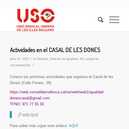
Actividades en el CASAL DE LES DONES
/
junio 15, 2021
en
Noticias
,
Noticias de igualdad
,
Sin categoría
,
/
Uncategorized
Conoce las próximas actividades que organiza el Casal de les
Dones (Calle Foners. 38)
https://web.conselldemallorca.cat/es/web/web1/igualdad
donescasal@gmail.com
TFNO: 971 77 55 30
¡Participa!
Para saber más sigue este enlace:
AQUÍ