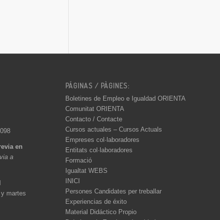
PÁGINAS / PÀGINES:
Boletines de Empleo e Igualdad ORIENTA
Comunitat ORIENTA
Contacto / Contacte
Cursos actuales – Cursos Actuals
 098
Empreses col·laboradores
revia en
Entitats col·laboradores
èvia a
Formació
Igualtat WEBS
INICI
l
Persones Candidates per treballar
 y martes
Experiencias de éxito
Material Didáctico Propio