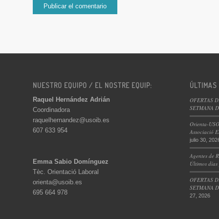
NUESTRO EQUIPO / EL NOSTRE EQUIP:
ÚLTIMAS
Raquel Hernández Adrián
OFERTAS D
SETMANA DE
Coordinadora
raquelhernandez@usoib.es
Orienta-USO
607 633 954
Associació E
julio 30, 202
Agentes de R
Emma Sabio Domínguez
Últimos días
Tèc. Orientació Laboral
OFERTAS D
orienta@usoib.es
SETMANA DE
695 664 978
27, 2026