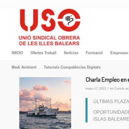
INICIO
Ofertes Treball
Notícies
Formació
Empreses 
Medi Ambient
Tutorials Competències Digitals
Charla Empleo en e
/
mayo 17, 2022
en
Cursos ac
ÚLTIMAS PLAZA
OPORTUNIDADE
ISLAS BALEAR