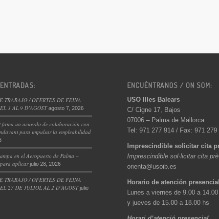
 ENTRADAS:
ENCUÉNTRANOS / ON SOM:
USO Illes Balears
E TRABAJO / OFERTES DE FEINA
L 3 AL 9 D’AGOST
agosto 7, 2026
C/ Cigne 17, Bajos
07006 – Palma de Mallorca
 firma un acuerdo de colaboración con
Tel: 971 277 914 / Fax: 971 279
ndavant para impulsar la empleabilidad
6
Imprescindible solicitar cita p
ampa en el Aeropuerto de Palma –
Imprescindible sol·licitar cita pr
 para aplicar
julio 28, 2026
orienta@usoib.es
E TRABAJO / OFERTES DE FEINA
Horario de atención presencia
L 27 DE JULIOL AL 2 D’AGOST
julio
Lunes a viernes de 9.00 a 14.00
y jueves de 15.00 a 18.00 hs
Horari d’atenció presencial