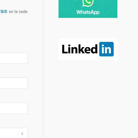
ras
en la sede