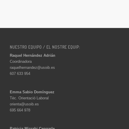
NUESTRO EQUIPO / EL NOSTRE EQUIP:
Raquel Hernández Adrián
Coordinadora
raquelhernandez@usoib.es
607 633 954
Emma Sabio Domínguez
Tèc. Orientació Laboral
orienta@usoib.es
695 664 978
Patricia Mizrahi Cengarle