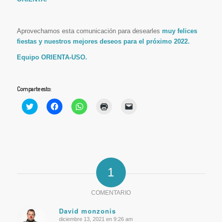
Aprovechamos esta comunicación para desearles
muy felices
fiestas y nuestros mejores deseos para el próximo 2022.
Equipo ORIENTA-USO.
Comparte esto:
Haz
Haz
Haz
Haz
Haz
clic
clic
clic
clic
clic
para
para
para
para
para
compartir
compartir
compartir
imprimir
enviar
en
en
en
(Se
un
Twitter
Facebook
WhatsApp
abre
enlace
(Se
(Se
(Se
en
por
abre
abre
abre
una
correo
en
en
en
ventana
electrónico
una
una
una
nueva)
a
ventana
ventana
ventana
un
1
nueva)
nueva)
nueva)
amigo
(Se
abre
COMENTARIO
en
una
ventana
David monzonis
nueva)
diciembre 13, 2021 en 9:26 am