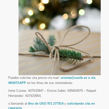
Pueden solicitar cita previa vía mail:
orienta@usoib.es o vía
WHATSAPP
en los tfnos de sus orientadoras:
Irene Costas: 607633847 – Emma Sabio: 695664978 – Raquel
Hernández: 607633954,
o llamando al
tfno de USO 971 277914
y
solicitando cita en
ORIENTA.