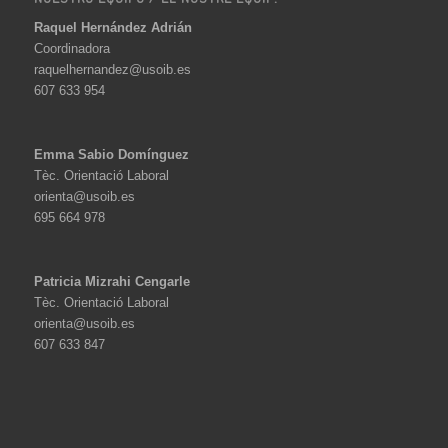
Raquel Hernández Adrián
Coordinadora
raquelhernandez@usoib.es
607 633 954
Emma Sabio Domínguez
Tèc. Orientació Laboral
orienta@usoib.es
695 664 978
Patricia Mizrahi Cengarle
Tèc. Orientació Laboral
orienta@usoib.es
607 633 847