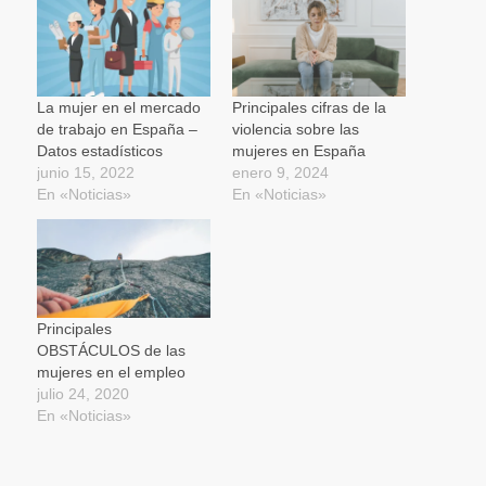
en
en
en
ventana
electrónico
una
una
una
nueva)
a
ventana
ventana
ventana
un
nueva)
nueva)
nueva)
amigo
(Se
abre
en
una
La mujer en el mercado
Principales cifras de la
ventana
de trabajo en España –
violencia sobre las
nueva)
Datos estadísticos
mujeres en España
junio 15, 2022
enero 9, 2024
En «Noticias»
En «Noticias»
Principales
OBSTÁCULOS de las
mujeres en el empleo
julio 24, 2020
En «Noticias»