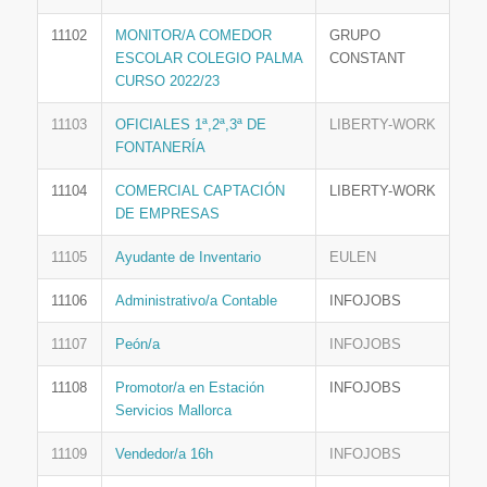
11102
MONITOR/A COMEDOR
GRUPO
ESCOLAR COLEGIO PALMA
CONSTANT
CURSO 2022/23
11103
OFICIALES 1ª,2ª,3ª DE
LIBERTY-WORK
FONTANERÍA
11104
COMERCIAL CAPTACIÓN
LIBERTY-WORK
DE EMPRESAS
11105
Ayudante de Inventario
EULEN
11106
Administrativo/a Contable
INFOJOBS
11107
Peón/a
INFOJOBS
11108
Promotor/a en Estación
INFOJOBS
Servicios Mallorca
11109
Vendedor/a 16h
INFOJOBS