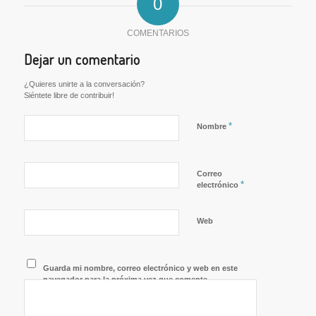
0
COMENTARIOS
Dejar un comentario
¿Quieres unirte a la conversación?
Siéntete libre de contribuir!
*
Nombre
Correo
*
electrónico
Web
Guarda mi nombre, correo electrónico y web en este
navegador para la próxima vez que comente.