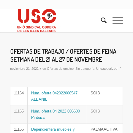
OFERTAS DE TRABAJO / OFERTES DE FEINA
SETMANA DEL 21 AL 27 DE NOVEMBRE
/
/
noviembre 21, 2022
en
Ofertas de empleo
,
Sin categoría
,
Uncategorized
11164
Núm. oferta 042022006547
SOIB
ALBAÑIL
11165
Núm. oferta 04 2022 006600
SOIB
Pintor/a
11166
Dependiente/a muebles y
PALMAACTIVA