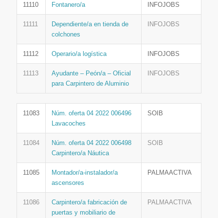
11110
Fontanero/a
INFOJOBS
11111
Dependiente/a en tienda de
INFOJOBS
colchones
11112
Operario/a logística
INFOJOBS
11113
Ayudante – Peón/a – Oficial
INFOJOBS
para Carpintero de Aluminio
11083
Núm. oferta 04 2022 006496
SOIB
Lavacoches
11084
Núm. oferta 04 2022 006498
SOIB
Carpintero/a Náutica
11085
Montador/a-instalador/a
PALMAACTIVA
ascensores
11086
Carpintero/a fabricación de
PALMAACTIVA
puertas y mobiliario de