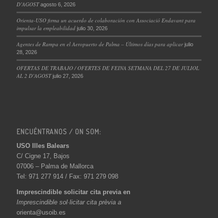
D’AGOST
agosto 6, 2026
Orienta-USO firma un acuerdo de colaboración con Associació Endavant para
impulsar la empleabilidad
julio 30, 2026
Agentes de Rampa en el Aeropuerto de Palma – Últimos días para aplicar
julio
28, 2026
OFERTAS DE TRABAJO / OFERTES DE FEINA SETMANA DEL 27 DE JULIOL
AL 2 D’AGOST
julio 27, 2026
ENCUÉNTRANOS / ON SOM:
USO Illes Balears
C/ Cigne 17, Bajos
07006 – Palma de Mallorca
Tel: 971 277 914 / Fax: 971 279 098
Imprescindible solicitar cita previa en
Imprescindible sol·licitar cita prèvia a
orienta@usoib.es