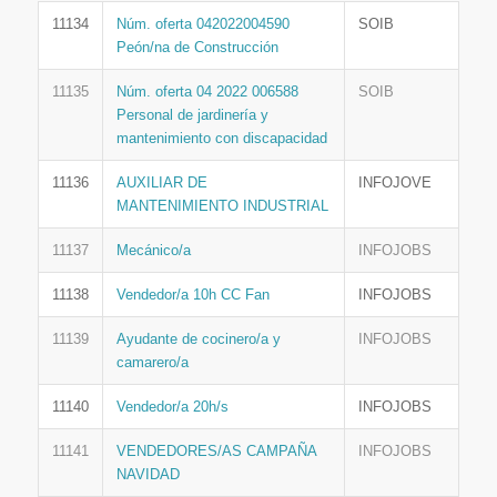
11134
Núm. oferta 042022004590
SOIB
Peón/na de Construcción
11135
Núm. oferta 04 2022 006588
SOIB
Personal de jardinería y
mantenimiento con discapacidad
11136
AUXILIAR DE
INFOJOVE
MANTENIMIENTO INDUSTRIAL
11137
Mecánico/a
INFOJOBS
11138
Vendedor/a 10h CC Fan
INFOJOBS
11139
Ayudante de cocinero/a y
INFOJOBS
camarero/a
11140
Vendedor/a 20h/s
INFOJOBS
11141
VENDEDORES/AS CAMPAÑA
INFOJOBS
NAVIDAD