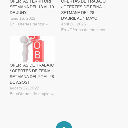
una
OFERTAS TERRITORI
OFERTAS DE TRABAJO
ventana
SETMANA DEL 13 AL 19
/ OFERTES DE FEINA
nueva)
DE JUNY
SETMANA DEL 28
junio 15, 2022
D’ABRIL AL 4 MAYO
En «Ofertes territori»
abril 28, 2025
En «Ofertas de empleo»
OFERTAS DE TRABAJO
/ OFERTES DE FEINA
SETMANA DEL 22 AL 28
DE AGOST
agosto 22, 2022
En «Ofertas de empleo»