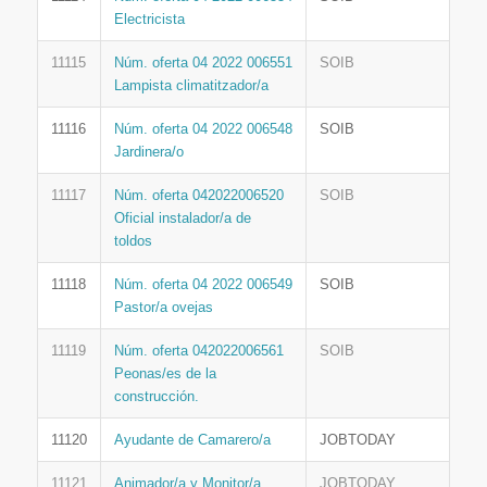
Electricista
11115
Núm. oferta 04 2022 006551
SOIB
Lampista climatitzador/a
11116
Núm. oferta 04 2022 006548
SOIB
Jardinera/o
11117
Núm. oferta 042022006520
SOIB
Oficial instalador/a de
toldos
11118
Núm. oferta 04 2022 006549
SOIB
Pastor/a ovejas
11119
Núm. oferta 042022006561
SOIB
Peonas/es de la
construcción.
11120
Ayudante de Camarero/a
JOBTODAY
11121
Animador/a y Monitor/a
JOBTODAY