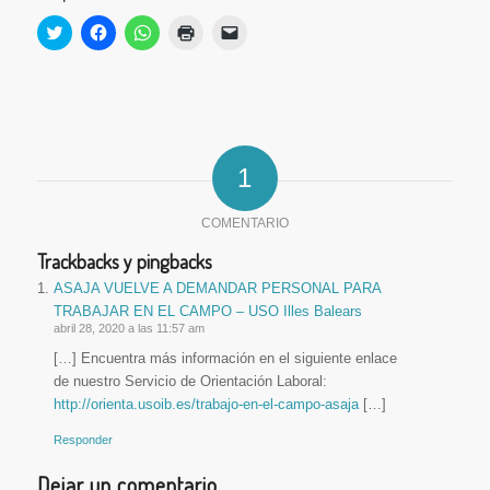
Haz
Haz
Haz
Haz
Haz
clic
clic
clic
clic
clic
para
para
para
para
para
compartir
compartir
compartir
imprimir
enviar
en
en
en
(Se
un
Twitter
Facebook
WhatsApp
abre
enlace
(Se
(Se
(Se
en
por
abre
abre
abre
una
correo
en
en
en
ventana
electrónico
una
una
una
nueva)
a
ventana
ventana
ventana
un
1
nueva)
nueva)
nueva)
amigo
(Se
abre
COMENTARIO
en
una
ventana
Trackbacks y pingbacks
nueva)
ASAJA VUELVE A DEMANDAR PERSONAL PARA
TRABAJAR EN EL CAMPO – USO Illes Balears
abril 28, 2020 a las 11:57 am
[…] Encuentra más información en el siguiente enlace
de nuestro Servicio de Orientación Laboral:
http://orienta.usoib.es/trabajo-en-el-campo-asaja
[…]
Responder
Dejar un comentario