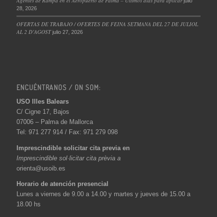
Agentes de Rampa en el Aeropuerto de Palma – Últimos días para aplicar
julio
28, 2026
OFERTAS DE TRABAJO / OFERTES DE FEINA SETMANA DEL 27 DE JULIOL
AL 2 D’AGOST
julio 27, 2026
ENCUÉNTRANOS / ON SOM:
USO Illes Balears
C/ Cigne 17, Bajos
07006 – Palma de Mallorca
Tel: 971 277 914 / Fax: 971 279 098
Imprescindible solicitar cita previa en
Imprescindible sol·licitar cita prèvia a
orienta@usoib.es
Horario de atención presencial
Lunes a viernes de 9.00 a 14.00 y martes y jueves de 15.00 a
18.00 hs