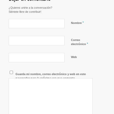
¿Quieres unirte a la conversación?
Siéntete libre de contribuir!
*
Nombre
Correo
*
electrónico
Web
Guarda mi nombre, correo electrónico y web en este
navegador para la próxima vez que comente.