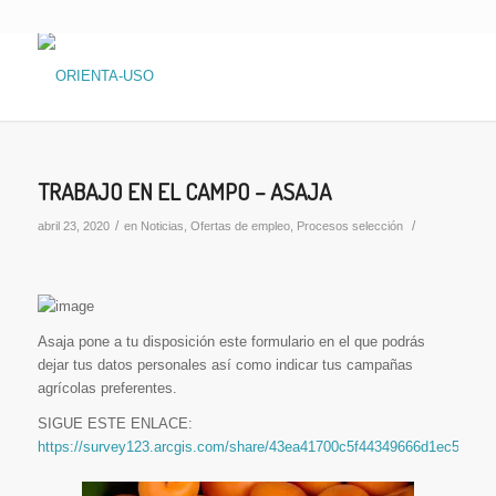
dice:
TRABAJO EN EL CAMPO – ASAJA
/
/
abril 23, 2020
en
Noticias
,
Ofertas de empleo
,
Procesos selección
Asaja pone a tu disposición este formulario en el que podrás
dejar tus datos personales así como indicar tus campañas
agrícolas preferentes.
SIGUE ESTE ENLACE:
https://survey123.arcgis.com/share/43ea41700c5f44349666d1ec53a84