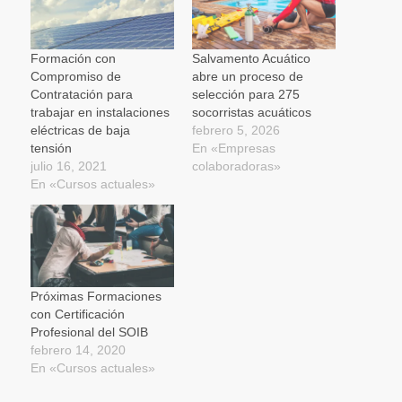
nueva)
nueva)
nueva)
amigo
(Se
abre
en
una
Formación con
Salvamento Acuático
ventana
Compromiso de
abre un proceso de
nueva)
Contratación para
selección para 275
trabajar en instalaciones
socorristas acuáticos
eléctricas de baja
febrero 5, 2026
tensión
En «Empresas
julio 16, 2021
colaboradoras»
En «Cursos actuales»
Próximas Formaciones
con Certificación
Profesional del SOIB
febrero 14, 2020
En «Cursos actuales»