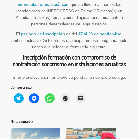
en instalaciones acuáticas
, que se llevará a cabo en las
instalaciones de INPROGRESS en Palma (15 plazas) y en
Alcúdia (15 plazas), en acciones dirigidas prioritariamente a
personas desempleadas de larga duración.
El
periodo de inscripción
es del
17 al 23 de septiembre
,
ambos inclusive. Si te interesa participar en este programa, solo
tienes que rellenar el formulario siguiente:
Inscripción formación con compromiso de
contratación socorrismo en instalaciones acuáticas
Si te preseleccionan, en breve se pondrán en contacto contigo.
Comparte esto:
Haz
Haz
Haz
Haz
Haz
clic
clic
clic
clic
clic
para
para
para
para
para
compartir
compartir
compartir
imprimir
enviar
en
en
en
(Se
un
Twitter
Facebook
WhatsApp
abre
enlace
(Se
(Se
(Se
en
por
Relacionado
abre
abre
abre
una
correo
en
en
en
ventana
electrónico
una
una
una
nueva)
a
ventana
ventana
ventana
un