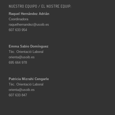
NUESTRO EQUIPO / EL NOSTRE EQUIP:
Raquel Hernández Adrián
Coordinadora
raquelhernandez@usoib.es
607 633 954
Emma Sabio Domínguez
Tèc. Orientació Laboral
orienta@usoib.es
695 664 978
Patricia Mizrahi Cengarle
Tèc. Orientació Laboral
orienta@usoib.es
607 633 847