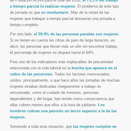
de Población Activa para el total del 2018,
el 75,5% del trabajo
a tiempo parcial lo realizan mujeres
. El problema de este tipo
de jornada es que
es involuntario
. Más de la mitad de las
mujeres que trabajan a tiempo parcial desearían una jornada a
tiempo completo.
Por otro lado,
el 59,4% de las personas paradas son mujeres
.
Si se tienen en cuenta las cifras de paro de larga duración, es
decir, las personas que llevan más un año sin encontrar trabajo,
el porcentaje de mujeres se dispara hasta el 64%.
Pero uno de los indicadores más implacables de precariedad
relacionada con la vida laboral es la
brecha que aparece en el
cobro de las pensiones
. Todos los factores mencionados,
unidos, principalmente, a que hace años las jornadas de muchas
mujeres estaban dedicadas íntegramente a trabajo no
remunerado, como el cuidado de menores, personas
dependientes y del hogar, han tenido como consecuencia que
ellas cobren menos que ellos a la hora de jubilarse.
Los
hombres cobran una pensión un tercio superior a la de las
mujeres.
Súmesele a toda esta situación, que
las mujeres cumplen en