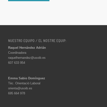
NUESTRO EQUIPO / EL NOSTRE EQUIP:
Raquel Hernández Adrián
Coordinadora
raquelhernandez@usoib.es
607 633 954
Emma Sabio Domínguez
Tèc. Orientació Laboral
orienta@usoib.es
695 664 978