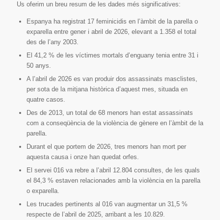
Us oferim un breu resum de les dades més significatives:
Espanya ha registrat 17 feminicidis en l’àmbit de la parella o
exparella entre gener i abril de 2026, elevant a 1.358 el total
des de l’any 2003.
El 41,2 % de les víctimes mortals d’enguany tenia entre 31 i
50 anys.
A l’abril de 2026 es van produir dos assassinats masclistes,
per sota de la mitjana històrica d’aquest mes, situada en
quatre casos.
Des de 2013, un total de 68 menors han estat assassinats
com a conseqüència de la violència de gènere en l’àmbit de la
parella.
Durant el que portem de 2026, tres menors han mort per
aquesta causa i onze han quedat orfes.
El servei 016 va rebre a l’abril 12.804 consultes, de les quals
el 84,3 % estaven relacionades amb la violència en la parella
o exparella.
Les trucades pertinents al 016 van augmentar un 31,5 %
respecte de l’abril de 2025, arribant a les 10.829.