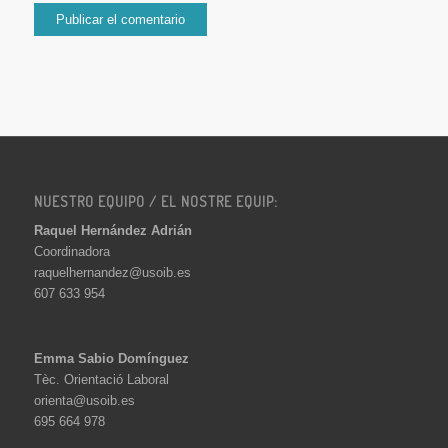
NUESTRO EQUIPO / EL NOSTRE EQUIP:
Raquel Hernández Adrián
Coordinadora
raquelhernandez@usoib.es
607 633 954
Emma Sabio Domínguez
Tèc. Orientació Laboral
orienta@usoib.es
695 664 978