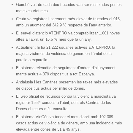
Gairebé vuit de cada deu trucades van ser realitzades per les
mateixes víctimes.
Ceuta va registrar l’increment més elevat de trucades al 016,
amb un augment del 342,9 % respecte de l’any anterior.
El servei d’atenció ATENPRO va comptabilitzar 1.061 noves
altes a l’abril, un 16,6 % més que fa un any.
Actualment hi ha 21.222 usuàries actives a ATENPRO, la
majoria víctimes de violència de gènere en l’àmbit de la
parella o exparella.
El sistema telemàtic de seguiment d’ordres d’allunyament
manté actius 4.379 dispositius a tot Espanya.
Andalusia i les Canàries presenten les taxes més elevades
de dispositius actius per milió de dones.
El web oficial de recursos contra la violència masclista va
registrar 1.584 cerques a l’abril, sent els Centres de les
Dones el recurs més consultat.
El sistema VioGén va tancar el mes d’abril amb 102.389
casos actius de violència de gènere, amb una incidència més
elevada entre dones de 31 a 45 anys.