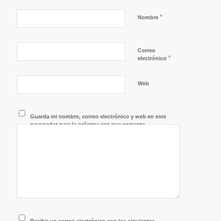
*
Nombre
Correo
*
electrónico
Web
Guarda mi nombre, correo electrónico y web en este
navegador para la próxima vez que comente.