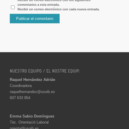
Recibir un correo electrónico con los siguientes
comentarios a esta entrada.
Recibir un correo electrónico con cada nueva entrada.
NUESTRO EQUIPO / EL NOSTRE EQUIP:
Raquel Hernández Adrián
Coordinadora
raquelhernandez@usoib.es
607 633 954
Emma Sabio Domínguez
Tèc. Orientació Laboral
orienta@usoib.es