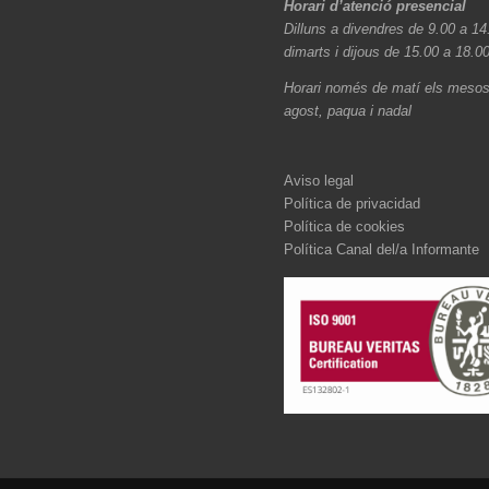
Horari d’atenció presencial
Dilluns a divendres de 9.00 a 14
dimarts i dijous de 15.00 a 18.0
Horari només de matí els mesos 
agost, paqua i nadal
Aviso legal
Política de privacidad
Política de cookies
Política Canal del/a Informante