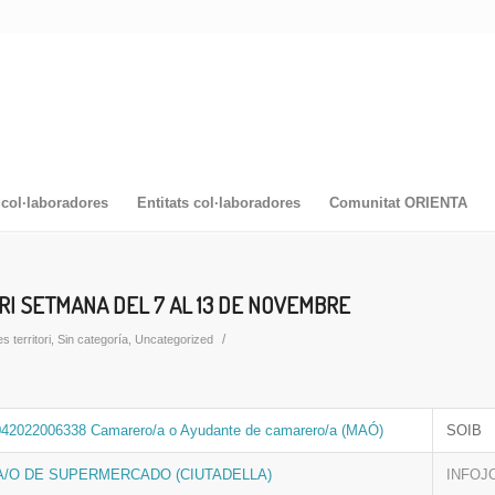
col·laboradores
Entitats col·laboradores
Comunitat ORIENTA
RI SETMANA DEL 7 AL 13 DE NOVEMBRE
/
s territori
,
Sin categoría
,
Uncategorized
042022006338 Camarero/a o Ayudante de camarero/a (MAÓ)
SOIB
/O DE SUPERMERCADO (CIUTADELLA)
INFOJ