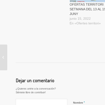
OFERTAS TERRITORI
SETMANA DEL 13 AL 1
JUNY
junio 15, 2022
En «Ofertes territori»
Conciliación laboral 5
Claves – Conciliació
Laboral 5 Claus
Dejar un comentario
¿Quieres unirte a la conversación?
Siéntete libre de contribuir!
*
Nombre