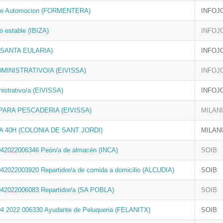
de Automocion (FORMENTERA)
INFOJ
o estable (IBIZA)
INFOJ
a (SANTA EULARIA)
INFOJ
DMINISTRATIVO/A (EIVISSA)
INFOJ
nistrativo/a (EIVISSA)
INFOJ
ARA PESCADERIA (EIVISSA)
MILAN
A 40H (COLONIA DE SANT JORDI)
MILAN
042022006346 Peón/a de almacén (INCA)
SOIB
042022003920 Repartidor/a de comida a domicilio (ALCUDIA)
SOIB
042022006083 Repartidor/a (SA POBLA)
SOIB
04 2022 006330 Ayudante de Peluqueria (FELANITX)
SOIB