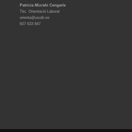
Patricia Mizrahi Cengarle
Tèc. Orientació Laboral
orienta@usoib.es
607 633 847