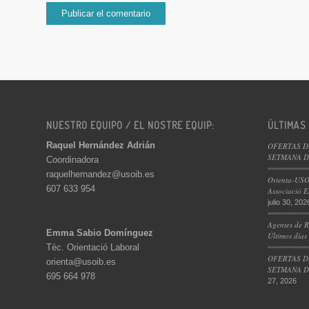
NUESTRO EQUIPO / EL NOSTRE EQUIP:
ÚLTIMAS
Raquel Hernández Adrián
OFERTAS D
SETMANA DE
Coordinadora
raquelhernandez@usoib.es
Orienta-USO
607 633 954
Associació E
julio 30, 202
Agentes de R
Emma Sabio Domínguez
Últimos días
Tèc. Orientació Laboral
OFERTAS D
orienta@usoib.es
SETMANA DE
695 664 978
27, 2026