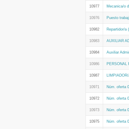
10977
Mecanica/o 
10976
Puesto trabaj
10982
Repartidor/
10983
AUXILIAR A
10984
Auxiliar Admi
10986
PERSONAL P
10987
LIMPIADOR/
10971
Núm. oferta 
10972
Núm. oferta 
10973
Núm. oferta 
10975
Núm. oferta 