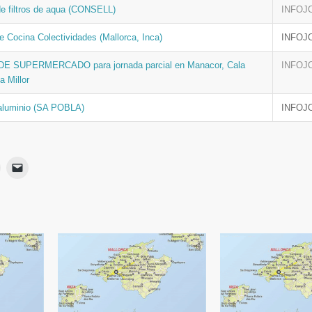
de filtros de aqua (CONSELL)
INFOJ
 Cocina Colectividades (Mallorca, Inca)
INFOJ
 SUPERMERCADO para jornada parcial en Manacor, Cala
INFOJ
a Millor
 aluminio (SA POBLA)
INFOJ
Haz
Haz
lic
clic
para
para
ir
imprimir
enviar
Se
un
App
abre
enlace
en
por
una
correo
ventana
electrónico
nueva)
a
a
un
amigo
(Se
abre
en
una
ventana