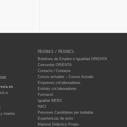
PÁGINAS / PÀGINES:
Boletines de Empleo e Igualdad ORIENTA
Comunitat ORIENTA
Contacto / Contacte
Cursos actuales – Cursos Actuals
 098
Empreses col·laboradores
revia en
Entitats col·laboradores
èvia a
Formació
Igualtat WEBS
INICI
l
Persones Candidates per treballar
 y martes
Experiencias de éxito
Material Didáctico Propio