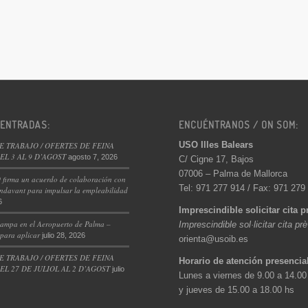
 ENTRADAS:
ENCUÉNTRANOS / ON SOM:
USO Illes Balears
E TRABAJO / OFERTES DE FEINA
L 3 AL 9 D’AGOST
agosto 7, 2026
C/ Cigne 17, Bajos
07006 – Palma de Mallorca
 firma un acuerdo de colaboración con
Tel: 971 277 914 / Fax: 971 279
ndavant para impulsar la empleabilidad
6
Imprescindible solicitar cita p
ampa en el Aeropuerto de Palma –
Imprescindible sol·licitar cita pr
 para aplicar
julio 28, 2026
orienta@usoib.es
E TRABAJO / OFERTES DE FEINA
Horario de atención presencia
L 27 DE JULIOL AL 2 D’AGOST
julio
Lunes a viernes de 9.00 a 14.00
y jueves de 15.00 a 18.00 hs