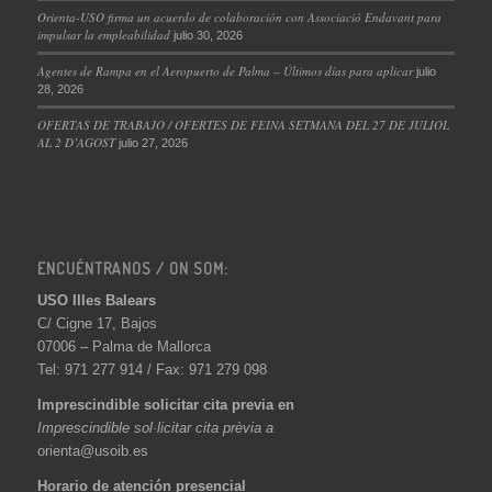
Orienta-USO firma un acuerdo de colaboración con Associació Endavant para
impulsar la empleabilidad
julio 30, 2026
Agentes de Rampa en el Aeropuerto de Palma – Últimos días para aplicar
julio
28, 2026
OFERTAS DE TRABAJO / OFERTES DE FEINA SETMANA DEL 27 DE JULIOL
AL 2 D’AGOST
julio 27, 2026
ENCUÉNTRANOS / ON SOM:
USO Illes Balears
C/ Cigne 17, Bajos
07006 – Palma de Mallorca
Tel: 971 277 914 / Fax: 971 279 098
Imprescindible solicitar cita previa en
Imprescindible sol·licitar cita prèvia a
orienta@usoib.es
Horario de atención presencial