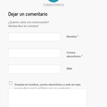
COMENTARIOS
Dejar un comentario
¿Quieres unirte a la conversación?
Siéntete libre de contribuir!
*
Nombre
Correo
*
electrónico
Web
Guarda mi nombre, correo electrónico y web en este
navegador para la próxima vez que comente.