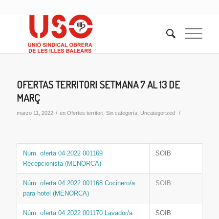
OFERTAS TERRITORI SETMANA 7 AL 13 DE
MARÇ
/
/
marzo 11, 2022
en
Ofertes territori
,
Sin categoría
,
Uncategorized
Núm. oferta 04 2022 001169
SOIB
Recepcionista (MENORCA)
Núm. oferta 04 2022 001168 Cocinero/a
SOIB
para hotel (MENORCA)
Núm. oferta 04 2022 001170 Lavador/a
SOIB