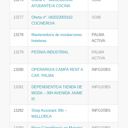
AYUDANTE/A COCINA
13277
Oferta nº. 042023003162
SOIB
COCINERO/A
13278
Mantenedor/a de instalaciones
PALMA
hoteleras
ACTIVA
13279
PEÓN/A INDUSTRIAL
PALMA
ACTIVA
13280
OPERARIO/A CAMPA RENT A
INFOJOBS
CAR. PALMA
13281
DEPENDIENTE/A TIENDA DE
INFOJOBS
MODA – 30H AVENIDA JAIME
III
13282
Shop Assistant 30h –
INFOJOBS
MALLORCA
13283
Mozo-Carretillero/a en Marratxí
INFOJOBS