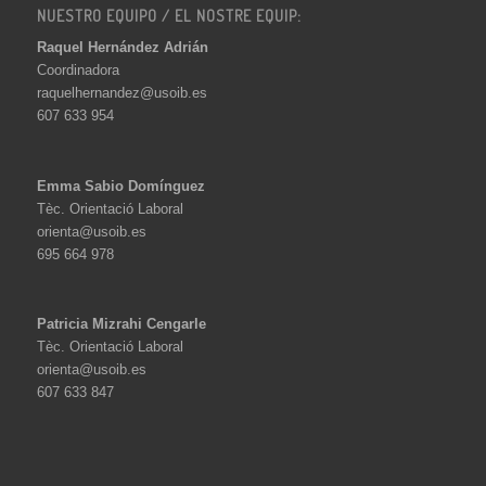
NUESTRO EQUIPO / EL NOSTRE EQUIP:
Raquel Hernández Adrián
Coordinadora
raquelhernandez@usoib.es
607 633 954
Emma Sabio Domínguez
Tèc. Orientació Laboral
orienta@usoib.es
695 664 978
Patricia Mizrahi Cengarle
Tèc. Orientació Laboral
orienta@usoib.es
607 633 847