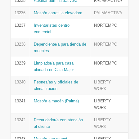
13235
AuxilIar administrativo/a
PALMAACTIVA
13236
Mozo/a carretilla elevadora
PALMAACTIVA
13237
Inventaristas centro
NORTEMPO
comercial
13238
Dependiente/a para tienda de
NORTEMPO
muebles
13239
Limpiador/a para casa
NORTEMPO
ubicada en Cala Major
13240
Peones/as y oficiales de
LIBERTY
climatización
WORK
13241
Mozo/a almacén (Palma)
LIBERTY
WORK
13242
Recaudador/a con atención
LIBERTY
al cliente
WORK
13243
Mozo/a con carnet
LIBERTY