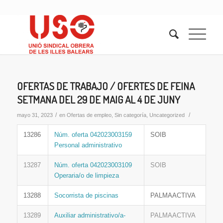
OFERTAS DE TRABAJO / OFERTES DE FEINA
SETMANA DEL 29 DE MAIG AL 4 DE JUNY
/
/
mayo 31, 2023
en
Ofertas de empleo
,
Sin categoría
,
Uncategorized
13286
Núm. oferta 042023003159
SOIB
Personal administrativo
13287
Núm. oferta 042023003109
SOIB
Operaria/o de limpieza
13288
Socorrista de piscinas
PALMAACTIVA
13289
Auxiliar administrativo/a-
PALMAACTIVA