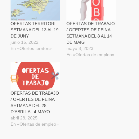
ventana
ventana
ventana
un
nueva)
nueva)
nueva)
amigo
(Se
abre
en
una
OFERTAS TERRITORI
OFERTAS DE TRABAJO
ventana
SETMANA DEL 13 AL 19
/ OFERTES DE FEINA
nueva)
DE JUNY
SETMANA DEL 8 AL 14
junio 15, 2022
DE MAIG
En «Ofertes territori»
mayo 8, 2023
En «Ofertas de empleo»
OFERTAS DE TRABAJO
/ OFERTES DE FEINA
SETMANA DEL 28
D’ABRIL AL 4 MAYO
abril 28, 2025
En «Ofertas de empleo»