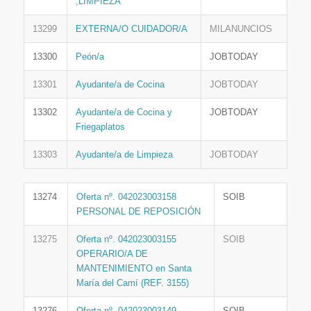
,LIMPIEZA
13299
EXTERNA/O CUIDADOR/A
MILANUNCIOS
13300
Peón/a
JOBTODAY
13301
Ayudante/a de Cocina
JOBTODAY
13302
Ayudante/a de Cocina y
JOBTODAY
Friegaplatos
13303
Ayudante/a de Limpieza
JOBTODAY
13274
Oferta nº. 042023003158
SOIB
PERSONAL DE REPOSICIÓN
13275
Oferta nº. 042023003155
SOIB
OPERARIO/A DE
MANTENIMIENTO en Santa
María del Camí (REF. 3155)
13276
Oferta nº. 042023003149
SOIB