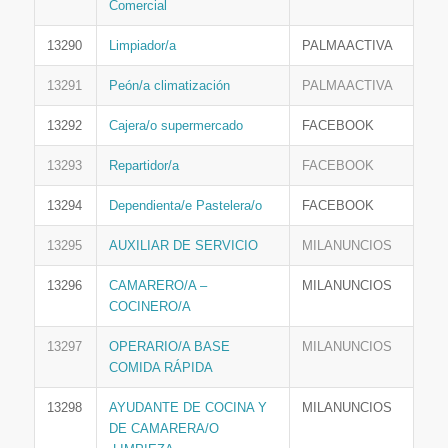
Comercial
13290
Limpiador/a
PALMAACTIVA
13291
Peón/a climatización
PALMAACTIVA
13292
Cajera/o supermercado
FACEBOOK
13293
Repartidor/a
FACEBOOK
13294
Dependienta/e Pastelera/o
FACEBOOK
13295
AUXILIAR DE SERVICIO
MILANUNCIOS
13296
CAMARERO/A –
MILANUNCIOS
COCINERO/A
13297
OPERARIO/A BASE
MILANUNCIOS
COMIDA RÁPIDA
13298
AYUDANTE DE COCINA Y
MILANUNCIOS
DE CAMARERA/O