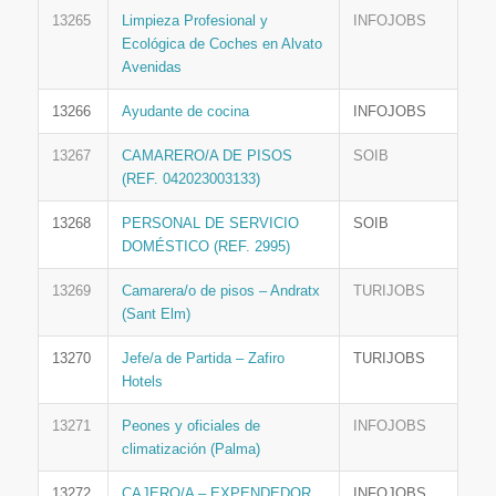
13265
Limpieza Profesional y
INFOJOBS
Ecológica de Coches en Alvato
Avenidas
13266
Ayudante de cocina
INFOJOBS
13267
CAMARERO/A DE PISOS
SOIB
(REF. 042023003133)
13268
PERSONAL DE SERVICIO
SOIB
DOMÉSTICO (REF. 2995)
13269
Camarera/o de pisos – Andratx
TURIJOBS
(Sant Elm)
13270
Jefe/a de Partida – Zafiro
TURIJOBS
Hotels
13271
Peones y oficiales de
INFOJOBS
climatización (Palma)
13272
CAJERO/A – EXPENDEDOR
INFOJOBS