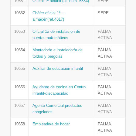
10651
Oficial 1ª albañil (of. núm. 5334)
SEPE
10652
Chófer oficial 1ª –
SEPE
almacén(ref.4817)
10653
Oficial 1a de instalación de
PALMA
puertas automáticas
ACTIVA
10654
Montador/a e instalador/a de
PALMA
toldos y pérgolas
ACTIVA
10655
Auxiliar de educación infantil
PALMA
ACTIVA
10656
Ayudante de cocina en Centro
PALMA
infantil-discapacidad
ACTIVA
10657
Agente Comercial productos
PALMA
congelados
ACTIVA
10658
Empleado/a de hogar
PALMA
ACTIVA