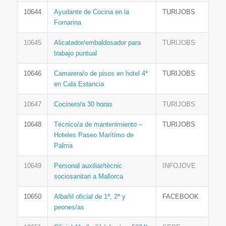
10644
Ayudante de Cocina en la
TURIJOBS
Fornarina
10645
Alicatador/embaldosador para
TURIJOBS
trabajo puntual
10646
Camarera/o de pisos en hotel 4*
TURIJOBS
en Cala Estancia
10647
Cocinero/a 30 horas
TURIJOBS
10648
Técnico/a de mantenimiento –
TURIJOBS
Hoteles Paseo Marítimo de
Palma
10649
Personal auxiliar/tècnic
INFOJOVE
sociosanitari a Mallorca
10650
Albañil oficial de 1ª, 2ª y
FACEBOOK
peones/as