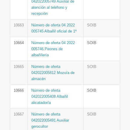
042022005749 Auxiliar de
atención al teléfono y
recepción
10663
Número de oferta 04 2022
SOIB
005745 Albañil oficial de 1ª
10664
Número de oferta 04 2022
SOIB
005746 Peones de
albañílería
10665
Número de oferta
SOIB
042022005812 Mozo/a de
almacén
10666
Número de oferta
SOIB
042022005408 Albañil
alicatador/a
10667
Número de oferta
SOIB
042022005491 Auxiliar
gerocultor