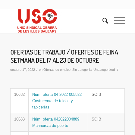
OFERTAS DE TRABAJO / OFERTES DE FEINA
SETMANA DEL 17 AL 23 DE OCTUBRE
/
/
octubre 17, 2022
en
Ofertas de empleo
,
Sin categoría
,
Uncategorized
10682
Núm. oferta 04 2022 005822
SOIB
Costurero/a de toldos y
tapicerías
10683
Núm. oferta 042022004889
SOIB
Marinero/a de puerto