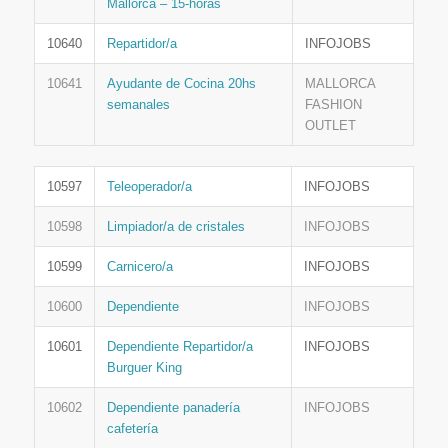
Mallorca – 15-horas
10640
Repartidor/a
INFOJOBS
10641
Ayudante de Cocina 20hs
MALLORCA
semanales
FASHION
OUTLET
10597
Teleoperador/a
INFOJOBS
10598
Limpiador/a de cristales
INFOJOBS
10599
Carnicero/a
INFOJOBS
10600
Dependiente
INFOJOBS
10601
Dependiente Repartidor/a
INFOJOBS
Burguer King
10602
Dependiente panadería
INFOJOBS
cafetería