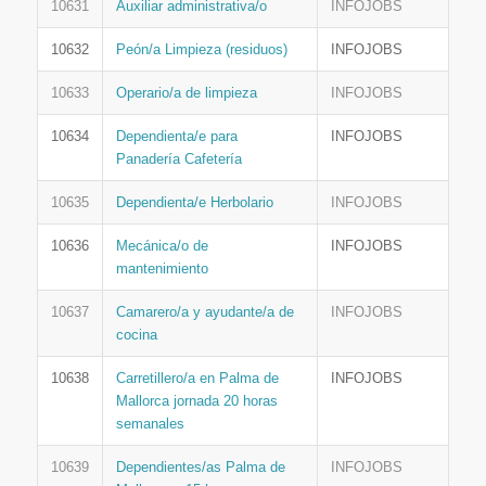
10631
Auxiliar administrativa/o
INFOJOBS
10632
Peón/a Limpieza (residuos)
INFOJOBS
10633
Operario/a de limpieza
INFOJOBS
10634
Dependienta/e para
INFOJOBS
Panadería Cafetería
10635
Dependienta/e Herbolario
INFOJOBS
10636
Mecánica/o de
INFOJOBS
mantenimiento
10637
Camarero/a y ayudante/a de
INFOJOBS
cocina
10638
Carretillero/a en Palma de
INFOJOBS
Mallorca jornada 20 horas
semanales
10639
Dependientes/as Palma de
INFOJOBS