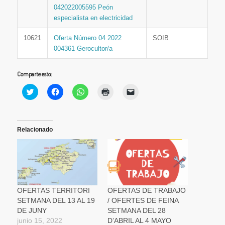
042022005595 Peón
especialista en electricidad
10621
Oferta Número 04 2022
SOIB
004361 Gerocultor/a
Comparte esto:
Haz
Haz
Haz
Haz
Haz
clic
clic
clic
clic
clic
para
para
para
para
para
compartir
compartir
compartir
imprimir
enviar
en
en
en
(Se
un
Twitter
Facebook
WhatsApp
abre
enlace
(Se
(Se
(Se
en
por
Relacionado
abre
abre
abre
una
correo
en
en
en
ventana
electrónico
una
una
una
nueva)
a
ventana
ventana
ventana
un
nueva)
nueva)
nueva)
amigo
(Se
abre
en
una
OFERTAS TERRITORI
OFERTAS DE TRABAJO
ventana
SETMANA DEL 13 AL 19
/ OFERTES DE FEINA
nueva)
DE JUNY
SETMANA DEL 28
junio 15, 2022
D’ABRIL AL 4 MAYO