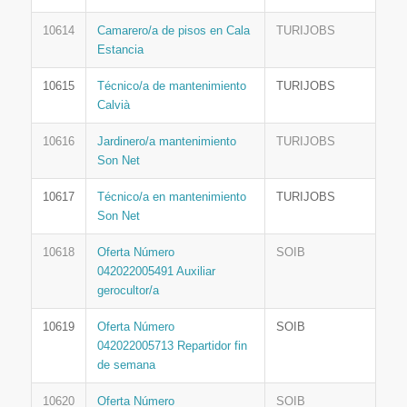
10614
Camarero/a de pisos en Cala
TURIJOBS
Estancia
10615
Técnico/a de mantenimiento
TURIJOBS
Calvià
10616
Jardinero/a mantenimiento
TURIJOBS
Son Net
10617
Técnico/a en mantenimiento
TURIJOBS
Son Net
10618
Oferta Número
SOIB
042022005491 Auxiliar
gerocultor/a
10619
Oferta Número
SOIB
042022005713 Repartidor fin
de semana
10620
Oferta Número
SOIB