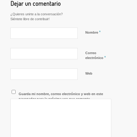
Dejar un comentario
¿Quieres unirte a la conversación?
Siéntete libre de contribuir!
*
Nombre
Correo
*
electrónico
Web
Guarda mi nombre, correo electrónico y web en este
navegador para la próxima vez que comente.