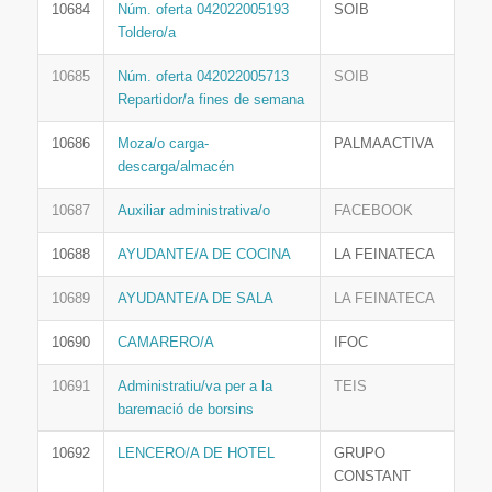
10684
Núm. oferta 042022005193
SOIB
Toldero/a
10685
Núm. oferta 042022005713
SOIB
Repartidor/a fines de semana
10686
Moza/o carga-
PALMAACTIVA
descarga/almacén
10687
Auxiliar administrativa/o
FACEBOOK
10688
AYUDANTE/A DE COCINA
LA FEINATECA
10689
AYUDANTE/A DE SALA
LA FEINATECA
10690
CAMARERO/A
IFOC
10691
Administratiu/va per a la
TEIS
baremació de borsins
10692
LENCERO/A DE HOTEL
GRUPO
CONSTANT