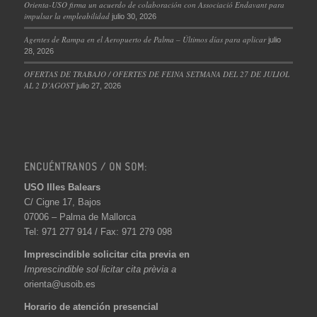
Orienta-USO firma un acuerdo de colaboración con Associació Endavant para
impulsar la empleabilidad
julio 30, 2026
Agentes de Rampa en el Aeropuerto de Palma – Últimos días para aplicar
julio
28, 2026
OFERTAS DE TRABAJO / OFERTES DE FEINA SETMANA DEL 27 DE JULIOL
AL 2 D’AGOST
julio 27, 2026
ENCUÉNTRANOS / ON SOM:
USO Illes Balears
C/ Cigne 17, Bajos
07006 – Palma de Mallorca
Tel: 971 277 914 / Fax: 971 279 098
Imprescindible solicitar cita previa en
Imprescindible sol·licitar cita prèvia a
orienta@usoib.es
Horario de atención presencial