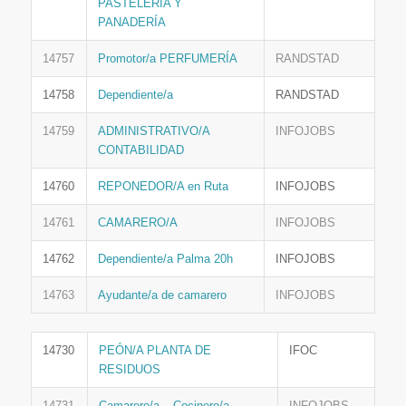
PASTELERÍA Y
PANADERÍA
14757
Promotor/a PERFUMERÍA
RANDSTAD
14758
Dependiente/a
RANDSTAD
14759
ADMINISTRATIVO/A
INFOJOBS
CONTABILIDAD
14760
REPONEDOR/A en Ruta
INFOJOBS
14761
CAMARERO/A
INFOJOBS
14762
Dependiente/a Palma 20h
INFOJOBS
14763
Ayudante/a de camarero
INFOJOBS
14730
PEÓN/A PLANTA DE
IFOC
RESIDUOS
14731
Camarero/a – Cocinero/a –
INFOJOBS