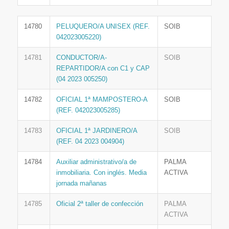
14780
PELUQUERO/A UNISEX (REF.
SOIB
042023005220)
14781
CONDUCTOR/A-
SOIB
REPARTIDOR/A con C1 y CAP
(04 2023 005250)
14782
OFICIAL 1ª MAMPOSTERO-A
SOIB
(REF. 042023005285)
14783
OFICIAL 1ª JARDINERO/A
SOIB
(REF. 04 2023 004904)
14784
Auxiliar administrativo/a de
PALMA
inmobiliaria. Con inglés. Media
ACTIVA
jornada mañanas
14785
Oficial 2ª taller de confección
PALMA
ACTIVA