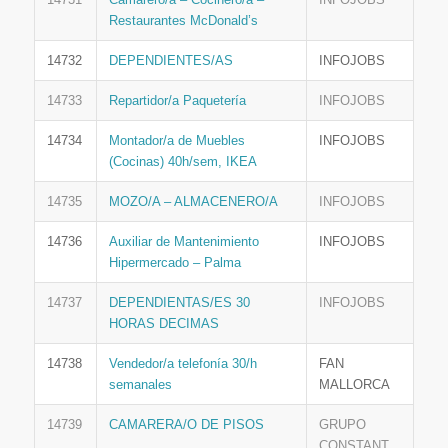
Restaurantes McDonald’s
14732
DEPENDIENTES/AS
INFOJOBS
14733
Repartidor/a Paquetería
INFOJOBS
14734
Montador/a de Muebles
INFOJOBS
(Cocinas) 40h/sem, IKEA
14735
MOZO/A – ALMACENERO/A
INFOJOBS
14736
Auxiliar de Mantenimiento
INFOJOBS
Hipermercado – Palma
14737
DEPENDIENTAS/ES 30
INFOJOBS
HORAS DECIMAS
14738
Vendedor/a telefonía 30/h
FAN
semanales
MALLORCA
14739
CAMARERA/O DE PISOS
GRUPO
CONSTANT