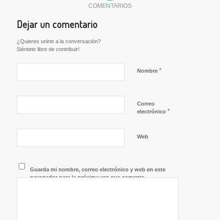
abre
COMENTARIOS
en
una
ventana
Dejar un comentario
nueva)
¿Quieres unirte a la conversación?
Siéntete libre de contribuir!
*
Nombre
Correo
*
electrónico
Web
Guarda mi nombre, correo electrónico y web en este
navegador para la próxima vez que comente.