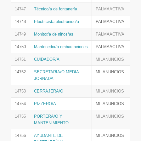
14747
Técnico/a de fontanería
PALMAACTIVA
14748
Electricista-electrónico/a
PALMAACTIVA
14749
Monitor/a de niños/as
PALMAACTIVA
14750
Mantenedor/a embarcaciones
PALMAACTIVA
14751
CUIDADOR/A
MILANUNCIOS
14752
SECRETARIA/O MEDIA
MILANUNCIOS
JORNADA
14753
CERRAJERA/O
MILANUNCIOS
14754
PIZZERO/A
MILANUNCIOS
14755
PORTERA/O Y
MILANUNCIOS
MANTENIMIENTO
14756
AYUDANTE DE
MILANUNCIOS