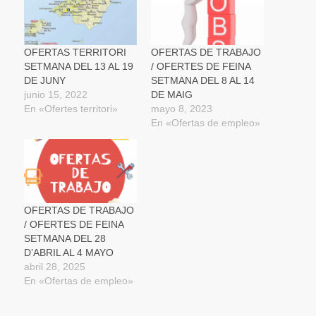
ventana
ventana
ventana
un
nueva)
nueva)
nueva)
amigo
(Se
abre
en
una
OFERTAS TERRITORI
OFERTAS DE TRABAJO
ventana
SETMANA DEL 13 AL 19
/ OFERTES DE FEINA
nueva)
DE JUNY
SETMANA DEL 8 AL 14
junio 15, 2022
DE MAIG
En «Ofertes territori»
mayo 8, 2023
En «Ofertas de empleo»
OFERTAS DE TRABAJO
/ OFERTES DE FEINA
SETMANA DEL 28
D’ABRIL AL 4 MAYO
abril 28, 2025
En «Ofertas de empleo»