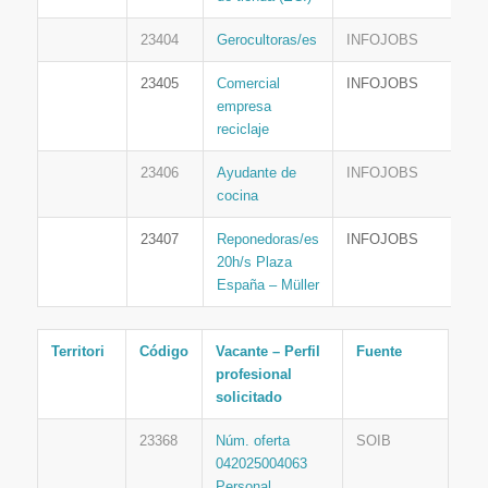
23404
Gerocultoras/es
INFOJOBS
23405
Comercial
INFOJOBS
empresa
reciclaje
23406
Ayudante de
INFOJOBS
cocina
23407
Reponedoras/es
INFOJOBS
20h/s Plaza
España – Müller
Territori
Código
Vacante – Perfil
Fuente
profesional
solicitado
23368
Núm. oferta
SOIB
042025004063
Personal