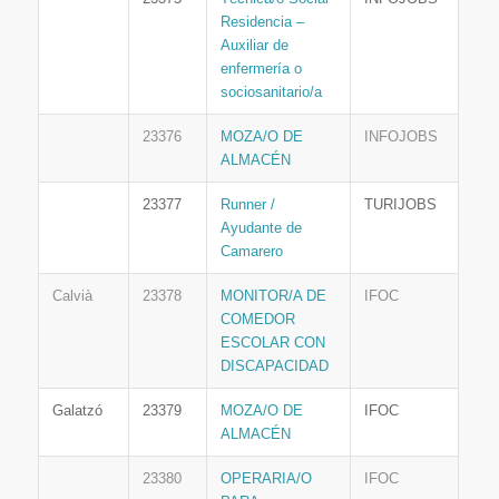
Residencia –
Auxiliar de
enfermería o
sociosanitario/a
23376
MOZA/O DE
INFOJOBS
ALMACÉN
23377
Runner /
TURIJOBS
Ayudante de
Camarero
Calvià
23378
MONITOR/A DE
IFOC
COMEDOR
ESCOLAR CON
DISCAPACIDAD
Galatzó
23379
MOZA/O DE
IFOC
ALMACÉN
23380
OPERARIA/O
IFOC