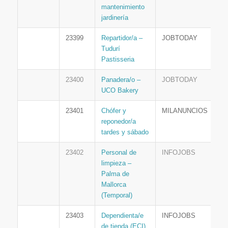
mantenimiento
jardinería
23399
Repartidor/a –
JOBTODAY
Tudurí
Pastisseria
23400
Panadera/o –
JOBTODAY
UCO Bakery
23401
Chófer y
MILANUNCIOS
reponedor/a
tardes y sábado
23402
Personal de
INFOJOBS
limpieza –
Palma de
Mallorca
(Temporal)
23403
Dependienta/e
INFOJOBS
de tienda (ECI)