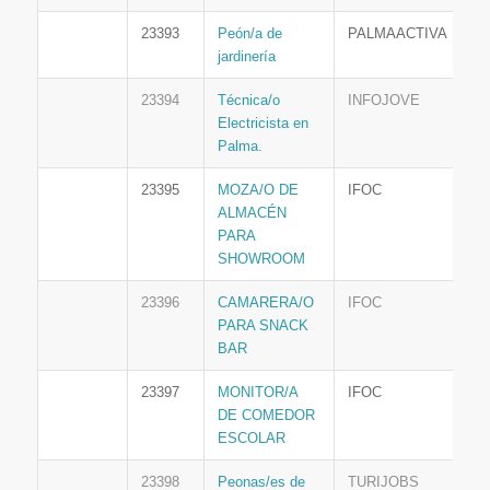
23393
Peón/a de
PALMAACTIVA
jardinería
23394
Técnica/o
INFOJOVE
Electricista en
Palma.
23395
MOZA/O DE
IFOC
ALMACÉN
PARA
SHOWROOM
23396
CAMARERA/O
IFOC
PARA SNACK
BAR
23397
MONITOR/A
IFOC
DE COMEDOR
ESCOLAR
23398
Peonas/es de
TURIJOBS