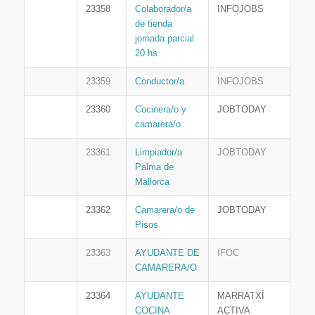
23358
Colaborador/a
INFOJOBS
de tienda
jornada parcial
20 hs
23359
Conductor/a
INFOJOBS
23360
Cocinera/o y
JOBTODAY
camarera/o
23361
Limpiador/a
JOBTODAY
Palma de
Mallorca
23362
Camarera/o de
JOBTODAY
Pisos
23363
AYUDANTE DE
IFOC
CAMARERA/O
23364
AYUDANTE
MARRATXÍ
COCINA
ACTIVA