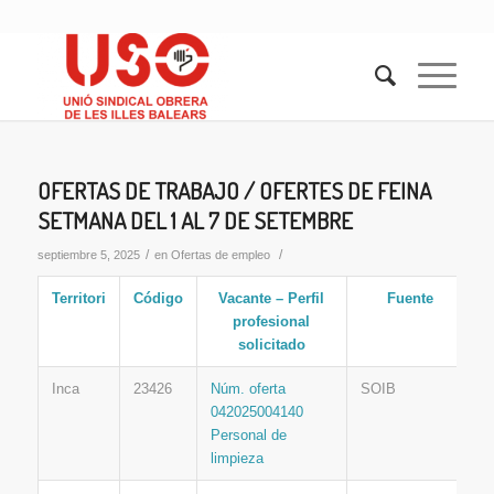
OFERTAS DE TRABAJO / OFERTES DE FEINA
SETMANA DEL 1 AL 7 DE SETEMBRE
/
/
septiembre 5, 2025
en
Ofertas de empleo
Territori
Código
Vacante – Perfil
Fuente
profesional
solicitado
Inca
23426
Núm. oferta
SOIB
042025004140
Personal de
limpieza