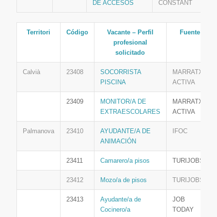
DE ACCESOS
CONSTANT
Territori
Código
Vacante – Perfil
Fuente
profesional
solicitado
Calvià
23408
SOCORRISTA
MARRATXÍ
PISCINA
ACTIVA
23409
MONITOR/A DE
MARRATXÍ
EXTRAESCOLARES
ACTIVA
Palmanova
23410
AYUDANTE/A DE
IFOC
ANIMACIÓN
23411
Camarero/a pisos
TURIJOBS
23412
Mozo/a de pisos
TURIJOBS
23413
Ayudante/a de
JOB
Cocinero/a
TODAY