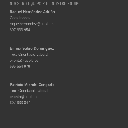
NUESTRO EQUIPO / EL NOSTRE EQUIP:
Raquel Hernández Adrián
Coordinadora
raquelhernandez@usoib.es
607 633 954
Emma Sabio Domínguez
Tèc. Orientació Laboral
orienta@usoib.es
695 664 978
Patricia Mizrahi Cengarle
Tèc. Orientació Laboral
orienta@usoib.es
607 633 847