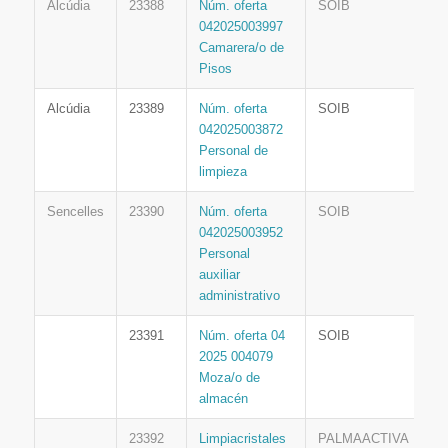
Alcúdia
23388
Núm. oferta
SOIB
042025003997
Camarera/o de
Pisos
Alcúdia
23389
Núm. oferta
SOIB
042025003872
Personal de
limpieza
Sencelles
23390
Núm. oferta
SOIB
042025003952
Personal
auxiliar
administrativo
23391
Núm. oferta 04
SOIB
2025 004079
Moza/o de
almacén
23392
Limpiacristales
PALMAACTIVA