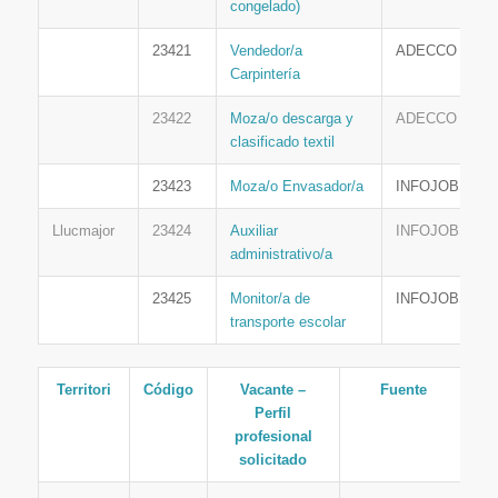
congelado)
23421
Vendedor/a
ADECCO
Carpintería
23422
Moza/o descarga y
ADECCO
clasificado textil
23423
Moza/o Envasador/a
INFOJOBS
Llucmajor
23424
Auxiliar
INFOJOBS
administrativo/a
23425
Monitor/a de
INFOJOBS
transporte escolar
Territori
Código
Vacante –
Fuente
Perfil
profesional
solicitado