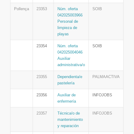
Pollença
23353
Núm. oferta
SOIB
042025003966
Personal de
limpieza de
playas
23354
Núm. oferta
SOIB
042025004046
Auxiliar
administrativa/o
23355
Dependienta/e
PALMAACTIVA
pastelería
23356
Auxiliar de
INFOJOBS
enfermería
23357
Técnica/o de
INFOJOBS
mantenimiento
y reparación