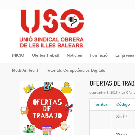
INICIO
Ofertes Treball
Notícies
Formació
Empreses 
Medi Ambient
Tutorials Competències Digitals
OFERTAS DE TRAB
/
septiembre 8, 2025
en
Ofert
Territori
Código
23519
23520