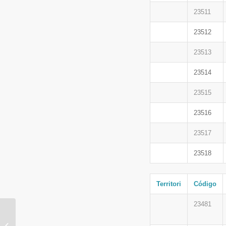
23511
23512
23513
23514
23515
23516
23517
23518
Territori
Código
23481
OFERTAS DE
TRABAJO / OFERTES