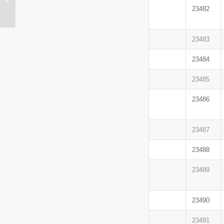
DE FEINA SETMANA
23482
DEL 1 AL 7 DE
SETEMBRE
23483
23484
23485
23486
23487
23488
23489
23490
23491