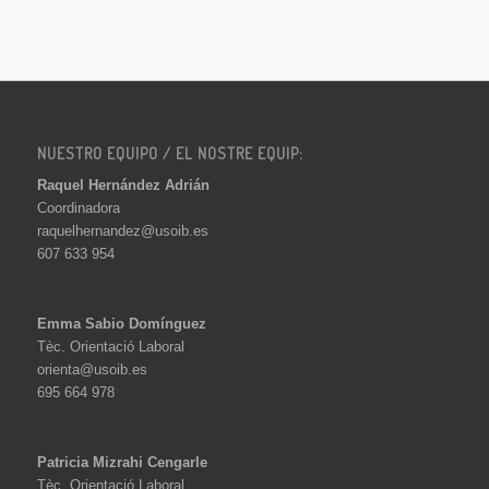
NUESTRO EQUIPO / EL NOSTRE EQUIP:
Raquel Hernández Adrián
Coordinadora
raquelhernandez@usoib.es
607 633 954
Emma Sabio Domínguez
Tèc. Orientació Laboral
orienta@usoib.es
695 664 978
Patricia Mizrahi Cengarle
Tèc. Orientació Laboral