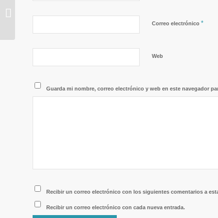
demanda del SOIB
dejará de ser
*
Correo electrónico
automática a partir
del...
Web
Guarda mi nombre, correo electrónico y web en este navegador pa
Recibir un correo electrónico con los siguientes comentarios a est
Recibir un correo electrónico con cada nueva entrada.