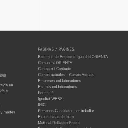
PÁGINAS / PÀGINES:
Boletines de Empleo e Igualdad ORIENTA
Comunitat ORIENTA
Contacto / Contacte
Cursos actuales – Cursos Actuals
 098
Empreses col·laboradores
revia en
Entitats col·laboradores
èvia a
Formació
Igualtat WEBS
INICI
l
Persones Candidates per treballar
 y martes
Experiencias de éxito
Material Didáctico Propio