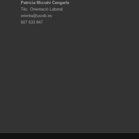
Patricia Mizrahi Cengarle
Tèc. Orientació Laboral
orienta@usoib.es
607 633 847