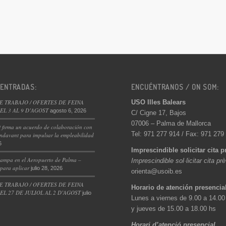
 ENTRADAS:
ENCUÉNTRANOS / ON SOM:
USO Illes Balears
E TRABAJO / OFERTES DE FEINA
L 3 AL 9 D’AGOST
agosto 6, 2026
C/ Cigne 17, Bajos
07006 – Palma de Mallorca
 firma un acuerdo de colaboración con
Tel: 971 277 914 / Fax: 971 279
ndavant para impulsar la empleabilidad
6
Imprescindible solicitar cita p
ampa en el Aeropuerto de Palma –
Imprescindible sol·licitar cita pr
 para aplicar
julio 28, 2026
orienta@usoib.es
E TRABAJO / OFERTES DE FEINA
Horario de atención presencia
L 27 DE JULIOL AL 2 D’AGOST
julio
Lunes a viernes de 9.00 a 14.00
y jueves de 15.00 a 18.00 hs
Horari d’atenció presencial