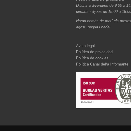
Dilluns a divendres de 9.00 a 14
dimarts i dijous de 15.00 a 18.0
Horari només de matí els mesos 
agost, paqua i nadal
Aviso legal
Política de privacidad
Política de cookies
Política Canal del/a Informante