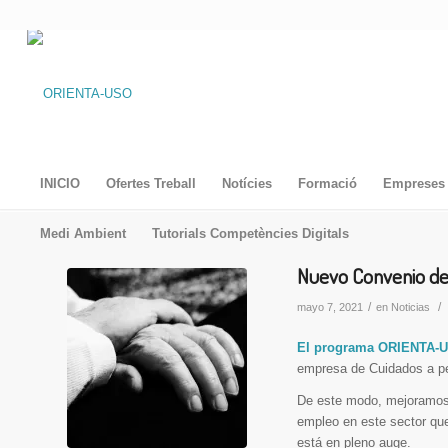
INICIO
Ofertes Treball
Notícies
Formació
Empreses 
Medi Ambient
Tutorials Competències Digitals
Nuevo Convenio de
/
/
mayo 7, 2021
en
Noticias
El programa ORIENTA-
empresa de Cuidados a p
De este modo, mejoramos 
empleo en este sector que
está en pleno auge.