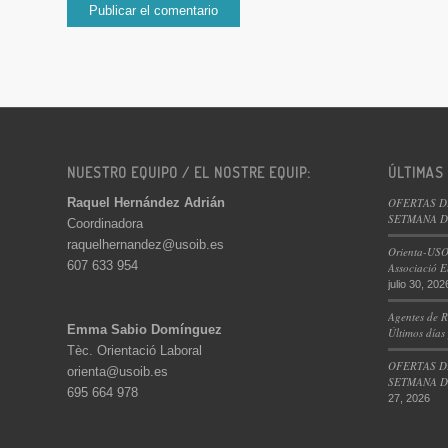
NUESTRO EQUIPO / EL NOSTRE EQUIP:
ÚLTIMAS
Raquel Hernández Adrián
OFERTAS D
SETMANA DE
Coordinadora
raquelhernandez@usoib.es
Orienta-USO
607 633 954
Associació E
julio 30, 202
Agentes de R
Emma Sabio Domínguez
Últimos días
Tèc. Orientació Laboral
OFERTAS D
orienta@usoib.es
SETMANA DE
695 664 978
27, 2026