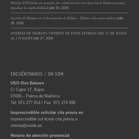
Orienta-USO firma un acuerdo de colaboración con Associació Endavant para
impulsar la empleabilidad
julio 30, 2026
Agentes de Rampa en el Aeropuerto de Palma – Últimos días para aplicar
julio
28, 2026
OFERTAS DE TRABAJO / OFERTES DE FEINA SETMANA DEL 27 DE JULIOL
AL 2 D’AGOST
julio 27, 2026
ENCUÉNTRANOS / ON SOM:
USO Illes Balears
C/ Cigne 17, Bajos
07006 – Palma de Mallorca
Tel: 971 277 914 / Fax: 971 279 098
Imprescindible solicitar cita previa en
Imprescindible sol·licitar cita prèvia a
orienta@usoib.es
Horario de atención presencial