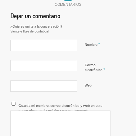
COMENTARIOS
Dejar un comentario
¿Quieres unirte a la conversación?
Siéntete libre de contribuir!
*
Nombre
Correo
*
electrónico
Web
Guarda mi nombre, correo electrónico y web en este
navegador para la próxima vez que comente.