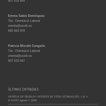
607 633 954
Emma Sabio Domínguez
Tèc. Orientació Laboral
orienta@usoib.es
695 664 978
Patricia Mizrahi Cengarle
Tèc. Orientació Laboral
orienta@usoib.es
607 633 847
ÚLTIMAS ENTRADAS:
OFERTAS DE TRABAJO / OFERTES DE FEINA SETMANA DEL 3 AL 9
D’AGOST
agosto 7, 2026