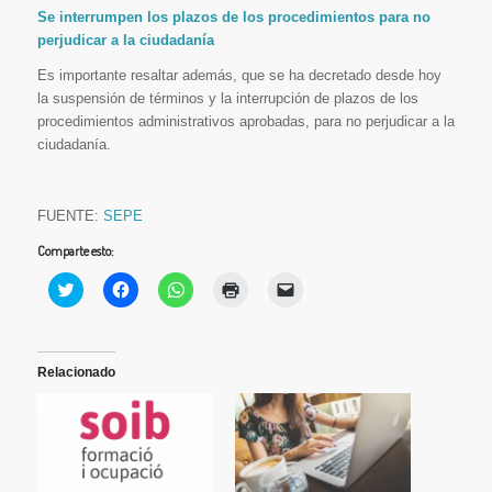
Se interrumpen los plazos de los procedimientos para no
perjudicar a la ciudadanía
Es importante resaltar además, que se ha decretado desde hoy
la suspensión de términos y la interrupción de plazos de los
procedimientos administrativos aprobadas, para no perjudicar a la
ciudadanía.
FUENTE:
SEPE
Comparte esto:
Haz
Haz
Haz
Haz
Haz
clic
clic
clic
clic
clic
para
para
para
para
para
compartir
compartir
compartir
imprimir
enviar
en
en
en
(Se
un
Twitter
Facebook
WhatsApp
abre
enlace
(Se
(Se
(Se
en
por
Relacionado
abre
abre
abre
una
correo
en
en
en
ventana
electrónico
una
una
una
nueva)
a
ventana
ventana
ventana
un
nueva)
nueva)
nueva)
amigo
(Se
abre
en