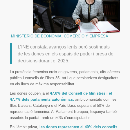
MINISTERIO DE ECONOMÍA, COMERCIO Y EMPRESA
L’INE constata avanços lents però sostinguts
de les dones en els espais de poder i presa de
decisions durant el 2025.
La presència femenina creix en governs, parlaments, alts càrrecs
públics i consells de l’Ibex-35, tot i que persisteixen desigualtats
en els llocs de màxima responsabilitat.
Les dones ocupen ja el
47,8% del Consell de Ministres i el
47,7% dels parlaments autonòmics,
amb comunitats com les
Illes Balears, Catalunya o el País Basc superant el 50% de
representació femenina. Al Parlament Europeu, Espanya també
assoleix la paritat, amb un 50% d’eurodiputades.
En l’àmbit privat,
les dones representen el 40% dels consells