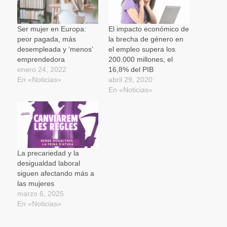
nueva)
nueva)
nueva)
amigo
(Se
abre
en
una
Ser mujer en Europa:
El impacto económico de
ventana
peor pagada, más
la brecha de género en
nueva)
desempleada y ‘menos’
el empleo supera los
emprendedora
200.000 millones, el
enero 24, 2022
16,8% del PIB
En «Noticias»
abril 29, 2020
En «Noticias»
La precariedad y la
desigualdad laboral
siguen afectando más a
las mujeres
marzo 6, 2025
En «Noticias»