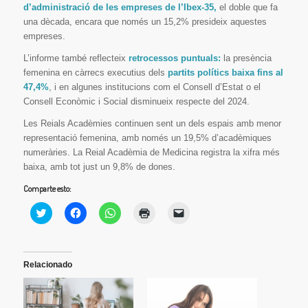
d’administració de les empreses de l’Ibex-35,
el doble que fa
una dècada, encara que només un 15,2% presideix aquestes
empreses.
L’informe també reflecteix
retrocessos puntuals:
la presència
femenina en càrrecs executius dels
partits polítics baixa fins al
47,4%
, i en algunes institucions com el Consell d’Estat o el
Consell Econòmic i Social disminueix respecte del 2024.
Les Reials Acadèmies continuen sent un dels espais amb menor
representació femenina, amb només un 19,5% d’acadèmiques
numeràries. La Reial Acadèmia de Medicina registra la xifra més
baixa, amb tot just un 9,8% de dones.
Comparte esto:
Haz
Haz
Haz
Haz
Haz
clic
clic
clic
clic
clic
para
para
para
para
para
compartir
compartir
compartir
imprimir
enviar
en
en
en
(Se
un
Twitter
Facebook
WhatsApp
abre
enlace
(Se
(Se
(Se
en
por
Relacionado
abre
abre
abre
una
correo
en
en
en
ventana
electrónico
una
una
una
nueva)
a
ventana
ventana
ventana
un