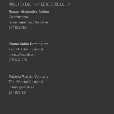
NUESTRO EQUIPO / EL NOSTRE EQUIP:
Raquel Hernández Adrián
Coordinadora
raquelhernandez@usoib.es
607 633 954
Emma Sabio Domínguez
Tèc. Orientació Laboral
orienta@usoib.es
695 664 978
Patricia Mizrahi Cengarle
Tèc. Orientació Laboral
orienta@usoib.es
607 633 847