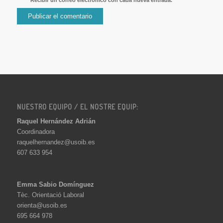
NUESTRO EQUIPO / EL NOSTRE EQUIP:
Raquel Hernández Adrián
Coordinadora
raquelhernandez@usoib.es
607 633 954
Emma Sabio Domínguez
Tèc. Orientació Laboral
orienta@usoib.es
695 664 978