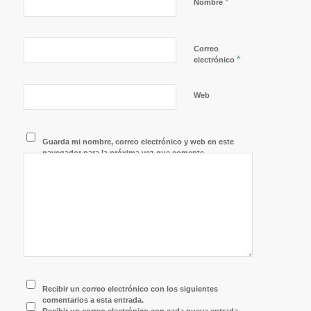
*
Nombre
Correo
*
electrónico
Web
Guarda mi nombre, correo electrónico y web en este
navegador para la próxima vez que comente.
Recibir un correo electrónico con los siguientes
comentarios a esta entrada.
Recibir un correo electrónico con cada nueva entrada.