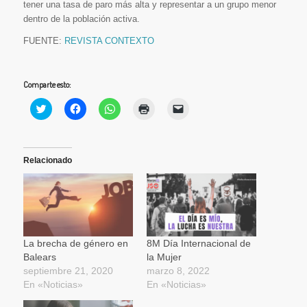
tener una tasa de paro más alta y representar a un grupo menor
dentro de la población activa.
FUENTE:
REVISTA CONTEXTO
Comparte esto:
Haz
Haz
Haz
Haz
Haz
clic
clic
clic
clic
clic
para
para
para
para
para
compartir
compartir
compartir
imprimir
enviar
en
en
en
(Se
un
Twitter
Facebook
WhatsApp
abre
enlace
(Se
(Se
(Se
en
por
Relacionado
abre
abre
abre
una
correo
en
en
en
ventana
electrónico
una
una
una
nueva)
a
ventana
ventana
ventana
un
nueva)
nueva)
nueva)
amigo
(Se
abre
en
una
La brecha de género en
8M Día Internacional de
ventana
Balears
la Mujer
nueva)
septiembre 21, 2020
marzo 8, 2022
En «Noticias»
En «Noticias»