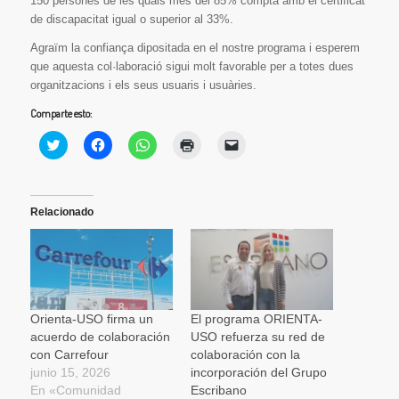
150 persones de les quals més del 85% compta amb el certificat
de discapacitat igual o superior al 33%.
Agraïm la confiança dipositada en el nostre programa i esperem
que aquesta col·laboració sigui molt favorable per a totes dues
organitzacions i els seus usuaris i usuàries.
Comparte esto:
Haz
Haz
Haz
Haz
Haz
clic
clic
clic
clic
clic
para
para
para
para
para
compartir
compartir
compartir
imprimir
enviar
en
en
en
(Se
un
Twitter
Facebook
WhatsApp
abre
enlace
(Se
(Se
(Se
en
por
Relacionado
abre
abre
abre
una
correo
en
en
en
ventana
electrónico
una
una
una
nueva)
a
ventana
ventana
ventana
un
nueva)
nueva)
nueva)
amigo
(Se
abre
en
una
Orienta-USO firma un
El programa ORIENTA-
ventana
acuerdo de colaboración
USO refuerza su red de
nueva)
con Carrefour
colaboración con la
junio 15, 2026
incorporación del Grupo
En «Comunidad
Escribano