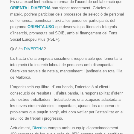
És una excel·lent notícia informar de l’acord de col·laboració que
ORIENTA i
DIVERTHA
han signat recentment. Gràcies al
mateix, podrem participar dels processos de selecció de personal
de l’empresa, beneficiant així a les persones participants del
programa
ORIENTA-USO
que desenvolupa Itineraris Integrals
d’Inserció, promoguts pel SOIB, amb el finançament del Fons
Social Europeu Plus (FSE+).
Qué és
DIVERTHA
?
Es tracta d’una empresa socialment responsable que fomenta la
integració i la inserció laboral de persones amb discapacitat.
Ofereixen serveis de neteja, manteniment i jardineria en tota l’illa
de Mallorca.
L’organització equilibra, d’una banda, l’orientació al client i
consecució de resultats i, d’altra banda, la responsabilitat d’oferir
als nostres treballadors i treballadores una ocupació adaptada a
les seves circumstàncies i capacitats, ajudant-los a superar els
problemes que puguin sorgir, així com vetllar per l’estabilitat en el
seu lloc de treball i progressió.
Actualment,
Divertha
compta amb un equip d’aproximadament