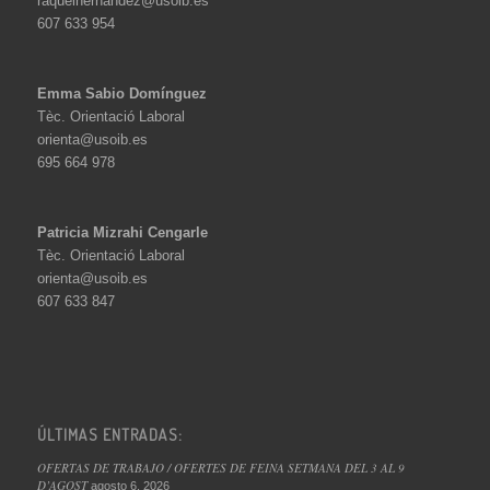
raquelhernandez@usoib.es
607 633 954
Emma Sabio Domínguez
Tèc. Orientació Laboral
orienta@usoib.es
695 664 978
Patricia Mizrahi Cengarle
Tèc. Orientació Laboral
orienta@usoib.es
607 633 847
ÚLTIMAS ENTRADAS:
OFERTAS DE TRABAJO / OFERTES DE FEINA SETMANA DEL 3 AL 9
D’AGOST
agosto 6, 2026