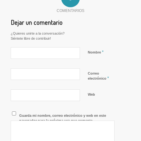
COMENTARIOS
Dejar un comentario
¿Quieres unirte a la conversación?
Siéntete libre de contribuir!
*
Nombre
Correo
*
electrónico
Web
Guarda mi nombre, correo electrónico y web en este
navegador para la próxima vez que comente.