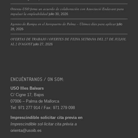
Orienta-USO firma un acuerdo de colaboración con Associació Endavant para
impulsar la empleabilidad
julio 30, 2026
Agentes de Rampa en el Aeropuerto de Palma – Últimos días para aplicar
julio
28, 2026
OFERTAS DE TRABAJO / OFERTES DE FEINA SETMANA DEL 27 DE JULIOL
AL 2 D’AGOST
julio 27, 2026
ENCUÉNTRANOS / ON SOM:
USO Illes Balears
C/ Cigne 17, Bajos
07006 – Palma de Mallorca
Tel: 971 277 914 / Fax: 971 279 098
Imprescindible solicitar cita previa en
Imprescindible sol·licitar cita prèvia a
orienta@usoib.es