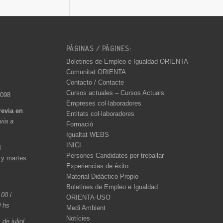
PÁGINAS / PÀGINES:
Boletines de Empleo e Igualdad ORIENTA
Comunitat ORIENTA
Contacto / Contacte
Cursos actuales – Cursos Actuals
 098
Empreses col·laboradores
revia en
Entitats col·laboradores
èvia a
Formació
Igualtat WEBS
INICI
l
Persones Candidates per treballar
 y martes
Experiencias de éxito
Material Didáctico Propio
Boletines de Empleo e Igualdad
.00 i
ORIENTA-USO
0 hs
Medi Ambient
Notícies
de juliol,