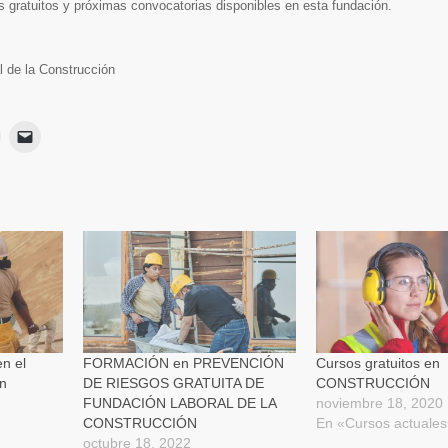
s gratuitos y próximas convocatorias disponibles en esta fundación.
l de la Construcción
Haz
Haz
lic
clic
para
para
ir
imprimir
enviar
Se
un
App
abre
enlace
en
por
una
correo
ventana
electrónico
nueva)
a
a
un
amigo
(Se
abre
en
una
ventana
nueva)
n el
FORMACIÓN en PREVENCIÓN
Cursos gratuitos en
ón
DE RIESGOS GRATUITA DE
CONSTRUCCIÓN
FUNDACIÓN LABORAL DE LA
noviembre 18, 2020
CONSTRUCCIÓN
En «Cursos actuale
octubre 18, 2022