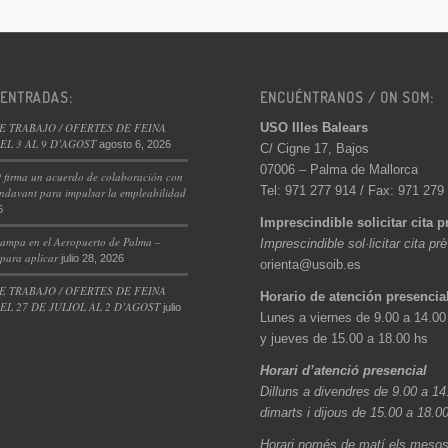
 ENTRADAS:
ENCUÉNTRANOS / ON SOM:
USO Illes Balears
E TRABAJO / OFERTES DE FEINA
L 3 AL 9 D’AGOST
agosto 6, 2026
C/ Cigne 17, Bajos
07006 – Palma de Mallorca
 firma un acuerdo de colaboración con
Tel: 971 277 914 / Fax: 971 279
ndavant para impulsar la empleabilidad
6
Imprescindible solicitar cita p
ampa en el Aeropuerto de Palma –
Imprescindible sol·licitar cita pr
 para aplicar
julio 28, 2026
orienta@usoib.es
E TRABAJO / OFERTES DE FEINA
Horario de atención presencia
L 27 DE JULIOL AL 2 D’AGOST
julio
Lunes a viernes de 9.00 a 14.00
y jueves de 15.00 a 18.00 hs
Horari d’atenció presencial
Dilluns a divendres de 9.00 a 14
dimarts i dijous de 15.00 a 18.0
Horari només de matí els mesos 