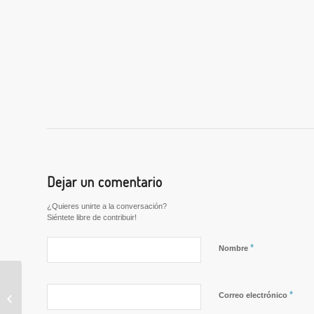
Dejar un comentario
¿Quieres unirte a la conversación?
Siéntete libre de contribuir!
*
Nombre
Ofertas de trabajo
*
Correo electrónico
semana del 8 al 14 de
marzo