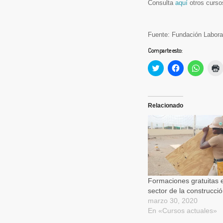
Consulta
aquí
otros curso
Fuente: Fundación Labora
Comparte esto:
Haz
Haz
Haz
clic
clic
clic
c
para
para
para
compartir
compartir
compart
en
en
en
(
Twitter
Facebook
Whats
(Se
(Se
(Se
Relacionado
abre
abre
abre
en
en
en
una
una
una
ventana
ventana
ventan
nueva)
nueva)
nueva)
Formaciones gratuitas e
sector de la construcci
marzo 30, 2020
En «Cursos actuales»