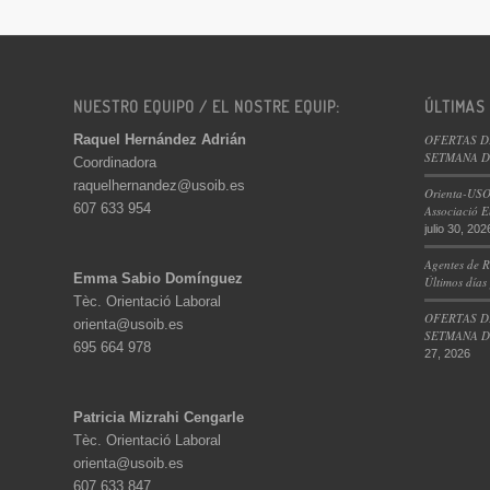
NUESTRO EQUIPO / EL NOSTRE EQUIP:
ÚLTIMAS
Raquel Hernández Adrián
OFERTAS D
SETMANA DE
Coordinadora
raquelhernandez@usoib.es
Orienta-USO
607 633 954
Associació E
julio 30, 202
Agentes de R
Emma Sabio Domínguez
Últimos días
Tèc. Orientació Laboral
OFERTAS D
orienta@usoib.es
SETMANA DE
695 664 978
27, 2026
Patricia Mizrahi Cengarle
Tèc. Orientació Laboral
orienta@usoib.es
607 633 847