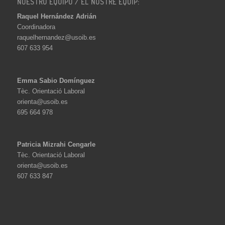
NUESTRO EQUIPO / EL NOSTRE EQUIP:
Raquel Hernández Adrián
Coordinadora
raquelhernandez@usoib.es
607 633 954
Emma Sabio Domínguez
Tèc. Orientació Laboral
orienta@usoib.es
695 664 978
Patricia Mizrahi Cengarle
Tèc. Orientació Laboral
orienta@usoib.es
607 633 847