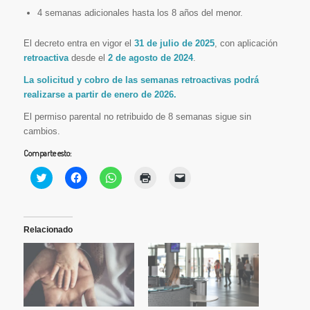
4 semanas adicionales hasta los 8 años del menor.
El decreto entra en vigor el
31 de julio de 2025
, con aplicación
retroactiva
desde el
2 de agosto de 2024
.
La solicitud y cobro de las semanas retroactivas podrá
realizarse a partir de enero de 2026.
El permiso parental no retribuido de 8 semanas sigue sin
cambios.
Comparte esto:
Haz
Haz
Haz
Haz
Haz
clic
clic
clic
clic
clic
para
para
para
para
para
compartir
compartir
compartir
imprimir
enviar
en
en
en
(Se
un
Twitter
Facebook
WhatsApp
abre
enlace
(Se
(Se
(Se
en
por
Relacionado
abre
abre
abre
una
correo
en
en
en
ventana
electrónico
una
una
una
nueva)
a
ventana
ventana
ventana
un
nueva)
nueva)
nueva)
amigo
(Se
abre
en