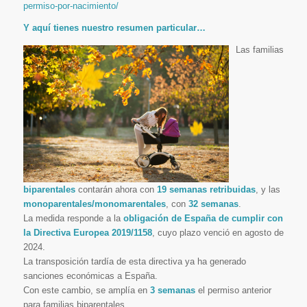
permiso-por-nacimiento/
Y aquí tienes nuestro resumen particular…
Las familias
biparentales
contarán ahora con
19 semanas retribuidas
, y las
monoparentales/monomarentales
, con
32 semanas
.
La medida responde a la
obligación de España de cumplir con
la Directiva Europea 2019/1158
, cuyo plazo venció en agosto de
2024.
La transposición tardía de esta directiva ya ha generado
sanciones económicas a España.
Con este cambio, se amplía en
3 semanas
el permiso anterior
para familias biparentales.