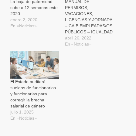
una
La baja de paternidad
MANUAL DE
ventana
sube a 12 semanas este
PERMISOS,
nueva)
2020
VACACIONES,
enero 2, 2020
LICENCIAS Y JORNADA
En «Noticias»
– CAIB EMPLEADAS/OS
PÚBLICOS – IGUALDAD
abril 26, 2022
En «Noticias»
El Estado auditará
sueldos de funcionarios
y funcionarias para
corregir la brecha
salarial de género
julio 1, 2025
En «Noticias»