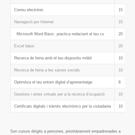
Correu electrònic
15
Navegació por Internet
15
Microsoft Word Bàsic: practica redactant el teu cv
20
Excel bàsic
20
Recerca de feina amb el teu dispositiu mòbil
10
Recerca de feina a les xarxes socials
10
Optimitza el teu entorn digital d’aprenentatge
8
Gestions i eines virtuals per a la recerca d’ocupació
10
Certificats digitals i tràmits electrònics per la ciutadania
10
Son cursos dirigits a persones, prioritàriament empadronades a