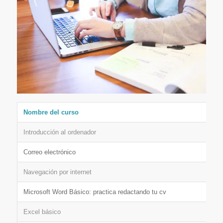
Nombre del curso
H
Introducción al ordenador
1
Correo electrónico
1
Navegación por internet
1
Microsoft Word Básico: practica redactando tu cv
2
Excel básico
2