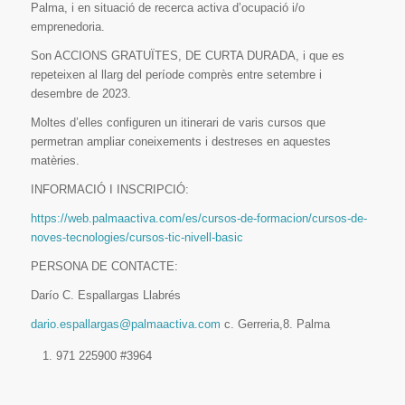
Palma, i en situació de recerca activa d’ocupació i/o
emprenedoria.
Son ACCIONS GRATUÏTES, DE CURTA DURADA, i que es
repeteixen al llarg del període comprès entre setembre i
desembre de 2023.
Moltes d’elles configuren un itinerari de varis cursos que
permetran ampliar coneixements i destreses en aquestes
matèries.
INFORMACIÓ I INSCRIPCIÓ:
https://web.palmaactiva.com/es/cursos-de-formacion/cursos-de-
noves-tecnologies/cursos-tic-nivell-basic
PERSONA DE CONTACTE:
Darío C. Espallargas Llabrés
dario.espallargas@palmaactiva.com
c. Gerreria,8. Palma
971 225900 #3964