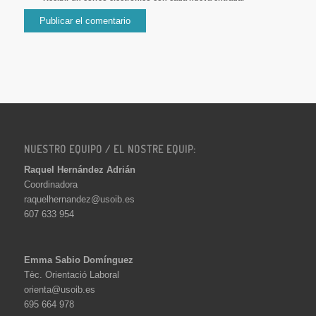
NUESTRO EQUIPO / EL NOSTRE EQUIP:
Raquel Hernández Adrián
Coordinadora
raquelhernandez@usoib.es
607 633 954
Emma Sabio Domínguez
Tèc. Orientació Laboral
orienta@usoib.es
695 664 978