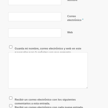
Nombre
Correo
*
electrónico
Web
Guarda mi nombre, correo electrónico y web en este
navegador para la próxima vez que comente.
Recibir un correo electrónico con los siguientes
comentarios a esta entrada.
Recibir un correo electrónico con cada nueva entrada.