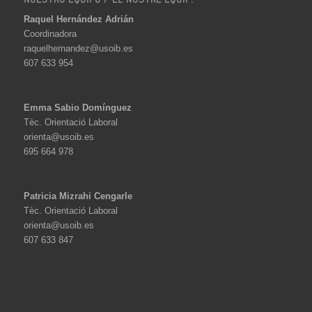
Raquel Hernández Adrián
Coordinadora
raquelhernandez@usoib.es
607 633 954
Emma Sabio Domínguez
Tèc. Orientació Laboral
orienta@usoib.es
695 664 978
Patricia Mizrahi Cengarle
Tèc. Orientació Laboral
orienta@usoib.es
607 633 847