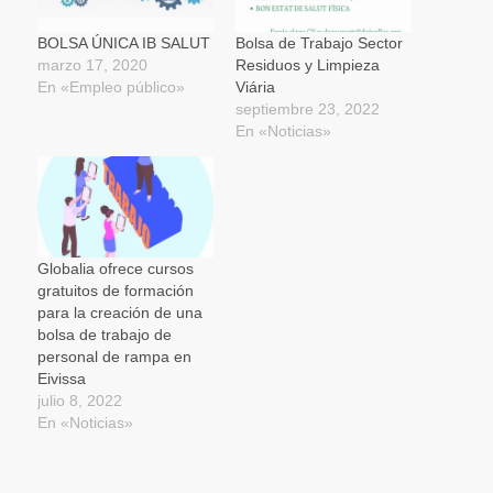
abre
en
una
BOLSA ÚNICA IB SALUT
Bolsa de Trabajo Sector
ventana
marzo 17, 2020
Residuos y Limpieza
nueva)
En «Empleo público»
Viária
septiembre 23, 2022
En «Noticias»
Globalia ofrece cursos
gratuitos de formación
para la creación de una
bolsa de trabajo de
personal de rampa en
Eivissa
julio 8, 2022
En «Noticias»