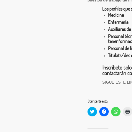
puestos de trabajo de m
Los perfiles que 
Medicina
Enfermería
Auxiliares de
Personal téc
tener formac
Personal de l
Titulats/des 
Inscríbete
solo
contactarán co
SIGUE ESTE LI
Comparte esto:
Haz
Haz
Haz
clic
clic
clic
c
para
para
para
compartir
compartir
compart
en
en
en
(
Twitter
Facebook
Whats