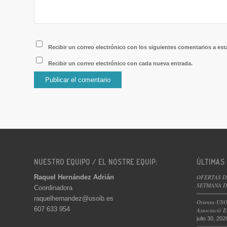
Recibir un correo electrónico con los siguientes comentarios a est
Recibir un correo electrónico con cada nueva entrada.
NUESTRO EQUIPO / EL NOSTRE EQUIP:
ÚLTIMAS
Raquel Hernández Adrián
OFERTAS D
SETMANA DE
Coordinadora
raquelhernandez@usoib.es
Orienta-USO
607 633 954
Associació E
julio 30, 202