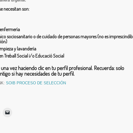
anera urgente.
se necesitan son:
 enfermería
nico sociosanitario o de cuidado de personas mayores (no es imprescindib
ión)
impieza y lavandería
en Treball Social i/o Educació Social
 una vez
haciendo clic en tu perfil profesional.
Recuerda
: solo
ntigo si hay necesidades de tu perfil.
NK:
SOIB PROCESO DE SELECCIÓN
Haz
Haz
lic
clic
para
para
ir
imprimir
enviar
Se
un
App
abre
enlace