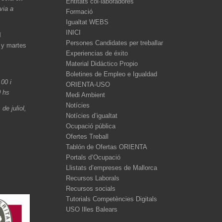
Entitats col·laboradores
èvia a
Formació
Igualtat WEBS
INICI
l
Persones Candidates per treballar
 y martes
Experiencias de éxito
Material Didáctico Propio
Boletines de Empleo e Igualdad
.00 i
ORIENTA-USO
0 hs
Medi Ambient
Notícies
de juliol,
Notícies d’igualtat
Ocupació pública
Ofertes Treball
Tablón de Ofertas ORIENTA
Portals d’Ocupació
Llistats d’empreses de Mallorca
Recursos Laborals
Recursos socials
Tutorials Competències Digitals
USO Illes Balears