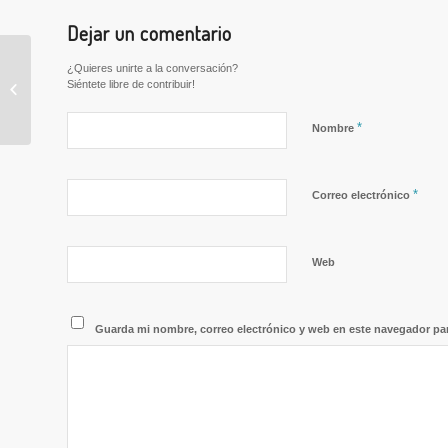
Dejar un comentario
Una vuelta al trabajo sin
¿Quieres unirte a la conversación?
Siéntete libre de contribuir!
romper la seguridad del
confinamiento.
*
Nombre
*
Correo electrónico
Web
Guarda mi nombre, correo electrónico y web en este navegador pa