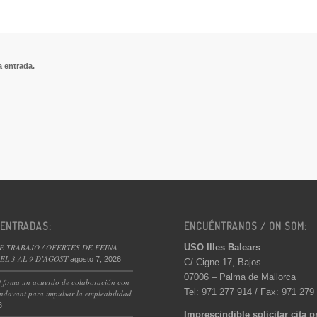
a entrada.
 ENTRADAS:
ENCUÉNTRANOS / ON SOM:
USO Illes Balears
E TRABAJO / OFERTES DE FEINA
L 3 AL 9 D’AGOST
agosto 7, 2026
C/ Cigne 17, Bajos
07006 – Palma de Mallorca
 firma un acuerdo de colaboración con
Tel: 971 277 914 / Fax: 971 279
ndavant para impulsar la empleabilidad
6
Imprescindible solicitar cita p