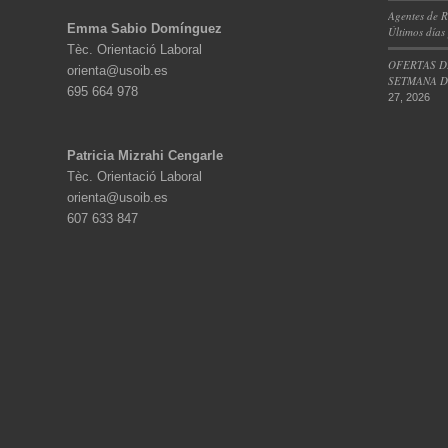
Agentes de R
Emma Sabio Domínguez
Últimos días
Tèc. Orientació Laboral
OFERTAS D
orienta@usoib.es
SETMANA DE
695 664 978
27, 2026
Patricia Mizrahi Cengarle
Tèc. Orientació Laboral
orienta@usoib.es
607 633 847