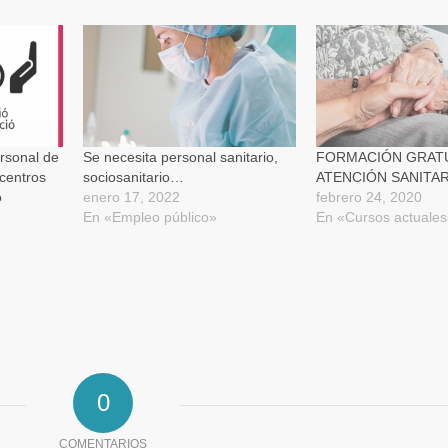
en
por
una
correo
ventana
electrónico
nueva)
a
a
un
amigo
(Se
abre
en
una
ventana
nueva)
rsonal de
Se necesita personal sanitario,
FORMACIÓN GRATU
 centros
sociosanitario…
ATENCIÓN SANITAR
o
enero 17, 2022
febrero 24, 2020
En «Empleo público»
En «Cursos actuale
0
COMENTARIOS