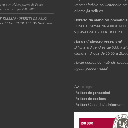
ampa en el Aeropuerto de Palma –
Imprescindible sol·licitar cita pr
 para aplicar
julio 28, 2026
orienta@usoib.es
E TRABAJO / OFERTES DE FEINA
Horario de atención presencia
L 27 DE JULIOL AL 2 D’AGOST
julio
Lunes a viernes de 9.00 a 14.00
y jueves de 15.00 a 18.00 hs
Horari d’atenció presencial
Dilluns a divendres de 9.00 a 14
dimarts i dijous de 15.00 a 18.0
Horari només de matí els mesos 
agost, paqua i nadal
Aviso legal
Política de privacidad
Política de cookies
Política Canal del/a Informante