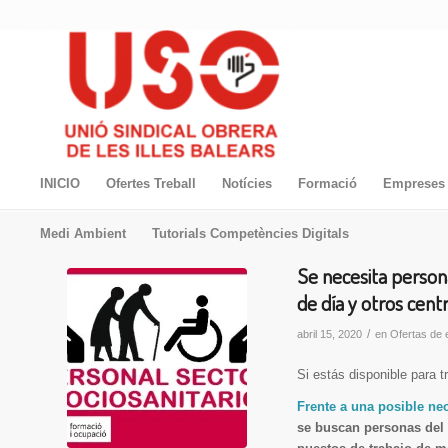
INICIO
Ofertes Treball
Notícies
Formació
Empreses 
Medi Ambient
Tutorials Competències Digitals
Se necesita personal
de día y otros centr
/
abril 15, 2020
en
Ofertas de
Si estás disponible para tr
Frente a una posible ne
se buscan personas del s