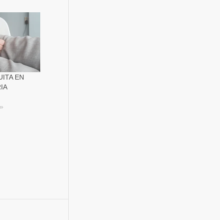
ITA EN
IA
s»