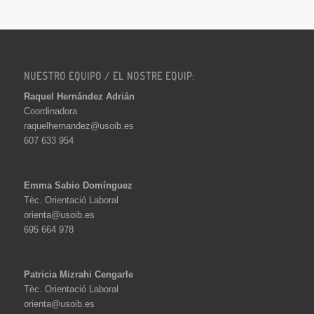
NUESTRO EQUIPO / EL NOSTRE EQUIP:
Raquel Hernández Adrián
Coordinadora
raquelhernandez@usoib.es
607 633 954
Emma Sabio Domínguez
Tèc. Orientació Laboral
orienta@usoib.es
695 664 978
Patricia Mizrahi Cengarle
Tèc. Orientació Laboral
orienta@usoib.es