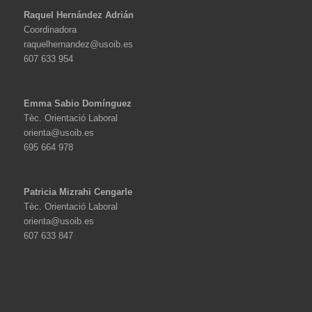
Raquel Hernández Adrián
Coordinadora
raquelhernandez@usoib.es
607 633 954
Emma Sabio Domínguez
Tèc. Orientació Laboral
orienta@usoib.es
695 664 978
Patricia Mizrahi Cengarle
Tèc. Orientació Laboral
orienta@usoib.es
607 633 847