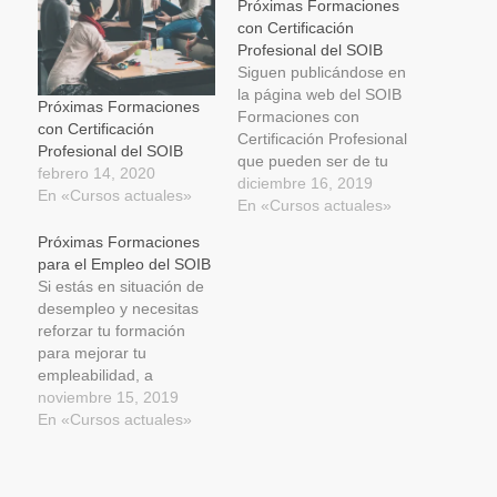
en
en
en
ventana
electrónico
Próximas Formaciones
una
una
una
nueva)
a
con Certificación
ventana
ventana
ventana
un
nueva)
nueva)
nueva)
amigo
Profesional del SOIB
(Se
Siguen publicándose en
abre
en
la página web del SOIB
una
Próximas Formaciones
Formaciones con
ventana
con Certificación
nueva)
Certificación Profesional
Profesional del SOIB
que pueden ser de tu
febrero 14, 2020
interés si estás en
diciembre 16, 2019
En «Cursos actuales»
situación de desempleo
En «Cursos actuales»
y quieres formarte para
Próximas Formaciones
mejorar tu futuro laboral.
para el Empleo del SOIB
Recuerda que estas
Si estás en situación de
formaciones están
desempleo y necesitas
subvencionadas y son
reforzar tu formación
completamente gratuitas
para mejorar tu
para personas
empleabilidad, a
desempleadas. A
continuación te
noviembre 15, 2019
continuación puedes ver
informamos de las
En «Cursos actuales»
una…
próximas formaciones
para el Empleo
subvencionados por el