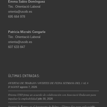
Emma Sabio Domínguez
Tèc. Orientació Laboral
orienta@usoib.es
695 664 978
Patricia Mizrahi Cengarle
Tèc. Orientació Laboral
orienta@usoib.es
607 633 847
ÚLTIMAS ENTRADAS:
OFERTAS DE TRABAJO / OFERTES DE FEINA SETMANA DEL 3 AL 9
D’AGOST
agosto 7, 2026
Orienta-USO firma un acuerdo de colaboración con Associació Endavant para
impulsar la empleabilidad
julio 30, 2026
Agentes de Rampa en el Aeropuerto de Palma – Últimos días para aplicar
julio