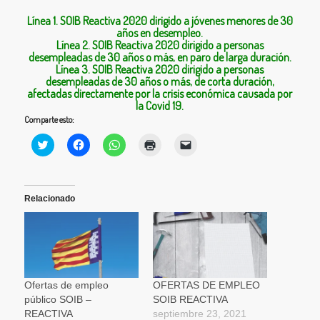
Línea 1. SOIB Reactiva 2020 dirigido a jóvenes menores de 30
años en desempleo.
Línea 2. SOIB Reactiva 2020 dirigido a personas
desempleadas de 30 años o más, en paro de larga duración.
Línea 3. SOIB Reactiva 2020 dirigido a personas
desempleadas de 30 años o más, de corta duración,
afectadas directamente por la crisis económica causada por
la Covid 19.
Comparte esto:
Haz
Haz
Haz
Haz
Haz
clic
clic
clic
clic
clic
para
para
para
para
para
compartir
compartir
compartir
imprimir
enviar
en
en
en
(Se
un
Twitter
Facebook
WhatsApp
abre
enlace
(Se
(Se
(Se
en
por
Relacionado
abre
abre
abre
una
correo
en
en
en
ventana
electrónico
una
una
una
nueva)
a
ventana
ventana
ventana
un
nueva)
nueva)
nueva)
amigo
(Se
abre
en
una
Ofertas de empleo
OFERTAS DE EMPLEO
ventana
público SOIB –
SOIB REACTIVA
nueva)
REACTIVA
septiembre 23, 2021