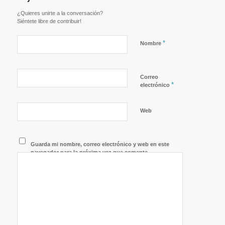
¿Quieres unirte a la conversación?
Siéntete libre de contribuir!
*
Nombre
Correo
*
electrónico
Web
Guarda mi nombre, correo electrónico y web en este
navegador para la próxima vez que comente.