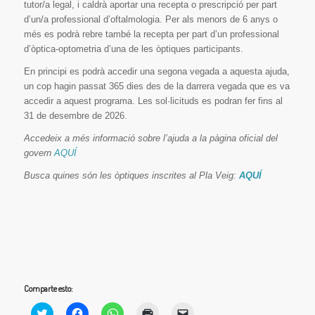
tutor/a legal, i caldrà aportar una recepta o prescripció per part
d’un/a professional d’oftalmologia. Per als menors de 6 anys o
més es podrà rebre també la recepta per part d’un professional
d’òptica-optometria d’una de les òptiques participants.
En principi es podrà accedir una segona vegada a aquesta ajuda,
un cop hagin passat 365 dies des de la darrera vegada que es va
accedir a aquest programa. Les sol·licituds es podran fer fins al
31 de desembre de 2026.
Accedeix a més informació sobre l’ajuda a la pàgina oficial del
govern
AQUÍ
Busca quines són les òptiques inscrites al Pla Veig:
AQUÍ
Comparte esto:
Haz
Haz
Haz
Haz
Haz