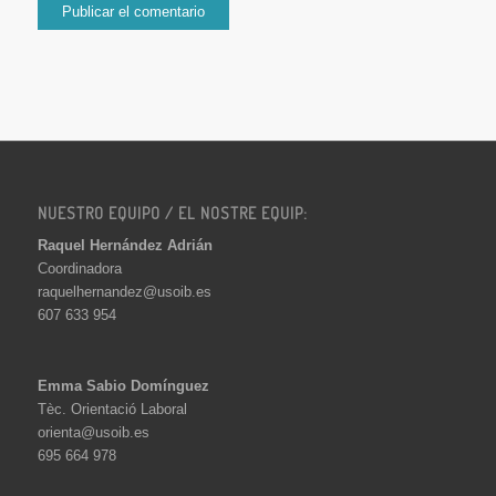
NUESTRO EQUIPO / EL NOSTRE EQUIP:
Raquel Hernández Adrián
Coordinadora
raquelhernandez@usoib.es
607 633 954
Emma Sabio Domínguez
Tèc. Orientació Laboral
orienta@usoib.es
695 664 978