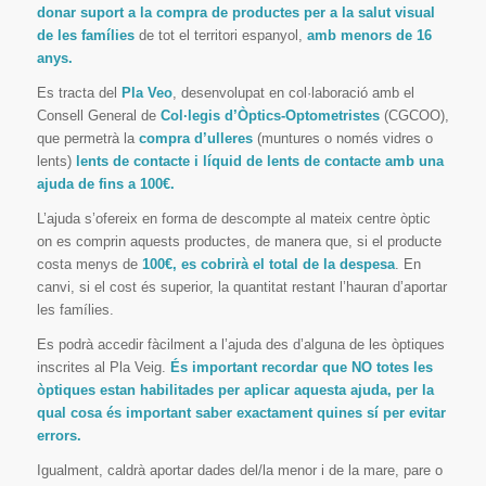
donar suport a la compra de productes per a la salut visual
de les famílies
de tot el territori espanyol,
amb menors de 16
anys.
Es tracta del
Pla Veo
, desenvolupat en col·laboració amb el
Consell General de
Col·legis d’Òptics-Optometristes
(CGCOO),
que permetrà la
compra d’ulleres
(muntures o només vidres o
lents)
lents de contacte i líquid de lents de contacte amb una
ajuda de fins a 100€.
L’ajuda s’ofereix en forma de descompte al mateix centre òptic
on es comprin aquests productes, de manera que, si el producte
costa menys de
100€, es cobrirà el total de la despesa
. En
canvi, si el cost és superior, la quantitat restant l’hauran d’aportar
les famílies.
Es podrà accedir fàcilment a l’ajuda des d’alguna de les òptiques
inscrites al Pla Veig.
És important recordar que NO totes les
òptiques estan habilitades per aplicar aquesta ajuda, per la
qual cosa és important saber exactament quines sí per evitar
errors.
Igualment, caldrà aportar dades del/la menor i de la mare, pare o