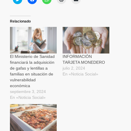
clic
clic
clic
clic
clic
para
para
para
para
para
compartir
compartir
compartir
imprimir
enviar
en
en
en
(Se
un
Twitter
Facebook
WhatsApp
abre
enlace
(Se
(Se
(Se
en
por
Relacionado
abre
abre
abre
una
correo
en
en
en
ventana
electrónico
una
una
una
nueva)
a
ventana
ventana
ventana
un
nueva)
nueva)
nueva)
amigo
(Se
abre
en
una
El Ministerio de Sanidad
INFORMACIÓN
ventana
financiará la adquisición
TARJETA MONEDERO
nueva)
de gafas y lentillas a
julio 2, 2024
familias en situación de
En «Noticia Social»
vulnerabilidad
económica
septiembre 3, 2024
En «Noticia Social»