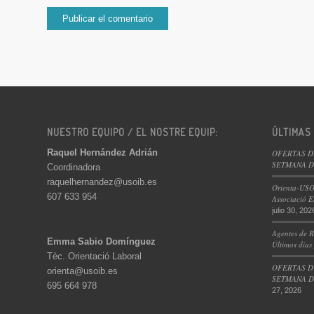
NUESTRO EQUIPO / EL NOSTRE EQUIP:
ÚLTIMAS
Raquel Hernández Adrián
OFERTAS D
SETMANA DE
Coordinadora
raquelhernandez@usoib.es
Orienta-USO
607 633 954
Associació E
julio 30, 202
Agentes de R
Emma Sabio Domínguez
Últimos días
Tèc. Orientació Laboral
OFERTAS D
orienta@usoib.es
SETMANA DE
695 664 978
27, 2026