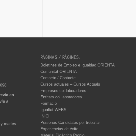
PÁGINAS / PÀGINES:
Boletines de Empleo e Igualdad ORIENTA
Comunitat ORIENTA
Contacto / Contacte
Cursos actuales – Cursos Actuals
 098
Empreses col·laboradores
revia en
Entitats col·laboradores
èvia a
Formació
Igualtat WEBS
INICI
l
Persones Candidates per treballar
 y martes
Experiencias de éxito
Material Didáctico Propio