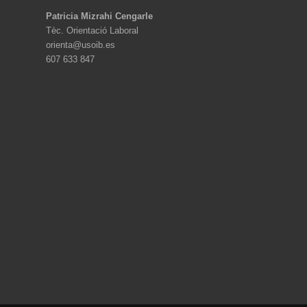
Patricia Mizrahi Cengarle
Tèc. Orientació Laboral
orienta@usoib.es
607 633 847