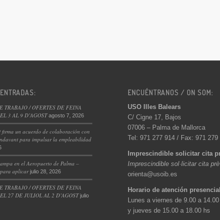
 ENTRADAS:
ENCUÉNTRANOS / ON SOM:
USO Illes Balears
E TRABAJO / OFERTES DE FEINA
L 3 AL 9 D’AGOST
agosto 7, 2026
C/ Cigne 17, Bajos
07006 – Palma de Mallorca
 firma un acuerdo de colaboración con
Tel: 971 277 914 / Fax: 971 279
ndavant para impulsar la empleabilidad
6
Imprescindible solicitar cita p
ampa en el Aeropuerto de Palma –
Imprescindible sol·licitar cita pr
 para aplicar
julio 28, 2026
orienta@usoib.es
E TRABAJO / OFERTES DE FEINA
Horario de atención presencia
L 27 DE JULIOL AL 2 D’AGOST
julio
Lunes a viernes de 9.00 a 14.00
y jueves de 15.00 a 18.00 hs