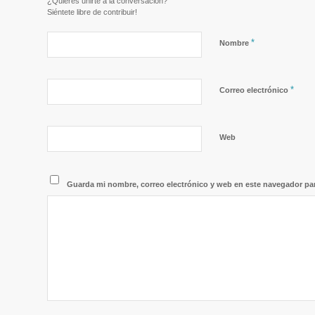
¿Quieres unirte a la conversación?
Siéntete libre de contribuir!
*
Nombre
*
Correo electrónico
Web
Guarda mi nombre, correo electrónico y web en este navegador pa