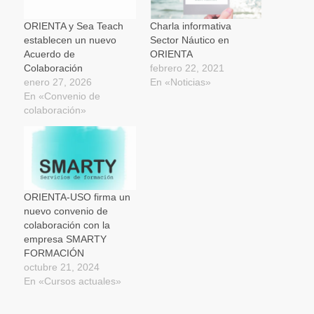
abre
en
una
ORIENTA y Sea Teach
Charla informativa
ventana
establecen un nuevo
Sector Náutico en
nueva)
Acuerdo de
ORIENTA
Colaboración
febrero 22, 2021
enero 27, 2026
En «Noticias»
En «Convenio de
colaboración»
ORIENTA-USO firma un
nuevo convenio de
colaboración con la
empresa SMARTY
FORMACIÓN
octubre 21, 2024
En «Cursos actuales»