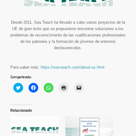
Desde 2011, Sea Teach ha llevado a cabo varios proyectos de la
UE de gran éxito que se propusieron encontrar soluciones a los
problemas de reconocimiento de las cualificaciones profesionales
de los patrones y la formación de jóvenes de entornos
desfavorecidos.
Para saber más:
https://sea-teach.com/about-us.html
Comparte esto:
Haz
Haz
Haz
Haz
Haz
clic
clic
clic
clic
clic
para
para
para
para
para
compartir
compartir
compartir
imprimir
enviar
en
en
en
(Se
un
Twitter
Facebook
WhatsApp
abre
enlace
(Se
(Se
(Se
en
por
Relacionado
abre
abre
abre
una
correo
en
en
en
ventana
electrónico
una
una
una
nueva)
a
ventana
ventana
ventana
un
nueva)
nueva)
nueva)
amigo
(Se