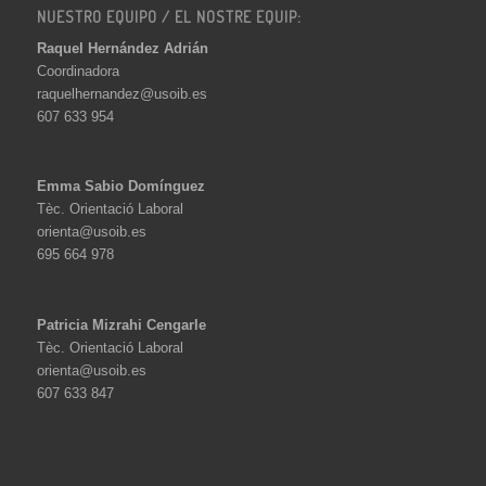
NUESTRO EQUIPO / EL NOSTRE EQUIP:
Raquel Hernández Adrián
Coordinadora
raquelhernandez@usoib.es
607 633 954
Emma Sabio Domínguez
Tèc. Orientació Laboral
orienta@usoib.es
695 664 978
Patricia Mizrahi Cengarle
Tèc. Orientació Laboral
orienta@usoib.es
607 633 847