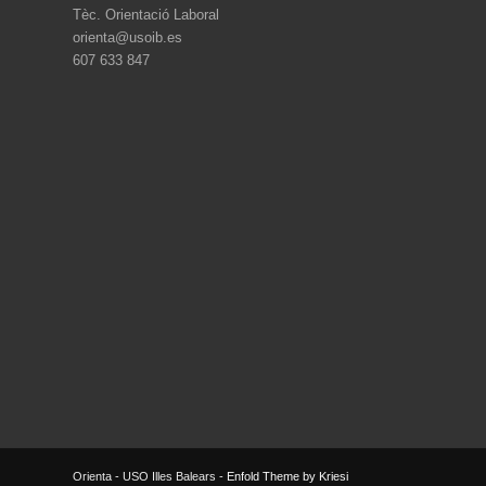
Tèc. Orientació Laboral
orienta@usoib.es
607 633 847
Orienta - USO Illes Balears -
Enfold Theme by Kriesi