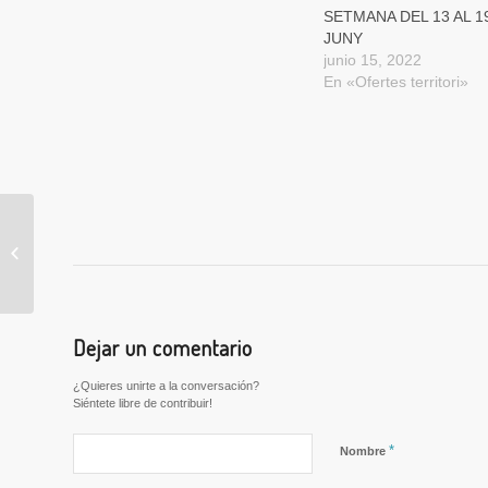
SETMANA DEL 13 AL 1
JUNY
junio 15, 2022
En «Ofertes territori»
¿Buscas trabajo?
¿Necesitas mejorar tu
formación para
encontrar un trabajo...
Dejar un comentario
¿Quieres unirte a la conversación?
Siéntete libre de contribuir!
*
Nombre