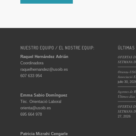
NUESTRO EQUIPO / EL NOSTRE EQUIP:
ÚLTIMAS
Raquel Hernández Adrián
OFERTAS D
SETMANA DE
Coordinadora
raquelhernandez@usoib.es
Orienta-USO
607 633 954
Associació E
julio 30, 202
Agentes de R
Emma Sabio Domínguez
Últimos días
Tèc. Orientació Laboral
OFERTAS D
orienta@usoib.es
SETMANA DE
695 664 978
27, 2026
Patricia Mizrahi Cengarle