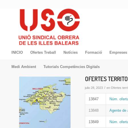
INICIO
Ofertes Treball
Notícies
Formació
Empreses 
Medi Ambient
Tutorials Competències Digitals
OFERTES TERRITOR
/
julio 28, 2023
en
Ofertes terri
13847
Núm. ofert
13848
Agente de 
13849
Núm. ofer