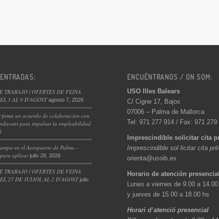
 ENTRADAS:
ENCUÉNTRANOS / ON SOM:
USO Illes Balears
E TRABAJO / OFERTES DE FEINA
L 3 AL 9 D’AGOST
agosto 7, 2026
C/ Cigne 17, Bajos
07006 – Palma de Mallorca
 firma un acuerdo de colaboración con
Tel: 971 277 914 / Fax: 971 279
ndavant para impulsar la empleabilidad
6
Imprescindible solicitar cita p
ampa en el Aeropuerto de Palma –
Imprescindible sol·licitar cita pr
 para aplicar
julio 28, 2026
orienta@usoib.es
E TRABAJO / OFERTES DE FEINA
Horario de atención presencia
L 27 DE JULIOL AL 2 D’AGOST
julio
Lunes a viernes de 9.00 a 14.00
y jueves de 15.00 a 18.00 hs
Horari d’atenció presencial