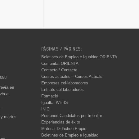
PÁGINAS / PÀGINES:
Boletines de Empleo e Igualdad ORIENTA
Comunitat ORIENTA
Contacto / Contacte
Cursos actuales – Cursos Actuals
 098
Empreses col·laboradores
revia en
Entitats col·laboradores
èvia a
Formació
Igualtat WEBS
INICI
l
Persones Candidates per treballar
 y martes
Experiencias de éxito
Material Didáctico Propio
Boletines de Empleo e Igualdad