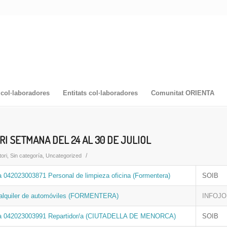
col·laboradores
Entitats col·laboradores
Comunitat ORIENTA
I SETMANA DEL 24 AL 30 DE JULIOL
/
tori
,
Sin categoría
,
Uncategorized
a 042023003871 Personal de limpieza oficina (Formentera)
SOIB
alquiler de automóviles (FORMENTERA)
INFOJ
ta 042023003991 Repartidor/a (CIUTADELLA DE MENORCA)
SOIB