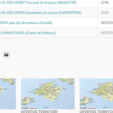
a 04 2023 003967 Personal de limpieza (MANACOR)
SOIB
ta 04 2023 003976 Ayudante/a de cocina (CAPDEPERA)
SOIB
/A para fijo discontinuo (Alcúdia)
INFOJ
PARA PLAYAS (Puerto de Pollença)
INFOJ
Haz
Haz
lic
clic
para
para
ir
imprimir
enviar
Se
un
App
abre
enlace
en
por
una
correo
ventana
electrónico
nueva)
a
a
un
amigo
(Se
abre
en
una
ventana
nueva)
OFERTAS TERRITORI
OFERTAS TERRITO