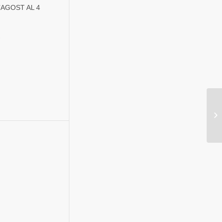
’AGOST AL 4
»