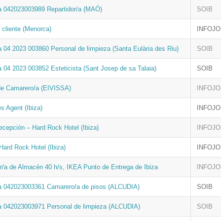
a 042023003989 Repartidor/a (MAÓ)
SOIB
 cliente (Menorca)
INFOJ
a 04 2023 003860 Personal de limpieza (Santa Eulària des Riu)
SOIB
a 04 2023 003852 Esteticista (Sant Josep de sa Talaia)
SOIB
de Camarero/a (EIVISSA)
INFOJ
s Agent (Ibiza)
INFOJ
ecepción – Hard Rock Hotel (Ibiza)
INFOJ
Hard Rock Hotel (Ibiza)
INFOJ
r/a de Almacén 40 h/s, IKEA Punto de Entrega de Ibiza
INFOJ
a 042023003361 Camarero/a de pisos (ALCUDIA)
SOIB
a 042023003971 Personal de limpieza (ALCUDIA)
SOIB