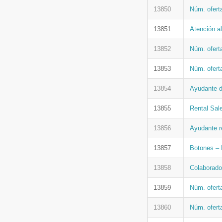
13850
Núm. ofert
13851
Atención al
13852
Núm. ofert
13853
Núm. ofert
13854
Ayudante 
13855
Rental Sale
13856
Ayudante r
13857
Botones – 
13858
Colaborado
13859
Núm. ofert
13860
Núm. ofert