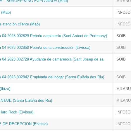
NA – BURGER KING EXPLANADA (Maó)
MILANU
 (Maó)
INFOJO
e atención cliente (Maó)
INFOJO
a 04 2023 002829 Peón/a carpintería (Sant Antoni de Portmany)
SOIB
a 04 2023 002850 Peón/a de la construcción (Eivissa)
SOIB
a 04 2023 002729 Ayudante de camarero/a (Sant Josep de sa
SOIB
a 04 2023 002842 Empleada del hogar (Santa Eulària des Riu)
SOIB
Ibiza)
MILANU
TA/E (Santa Eularia des Riu)
MILANU
Hard Rock (Eivissa)
INFOJO
 DE RECEPCION (Eivissa)
INFOJO