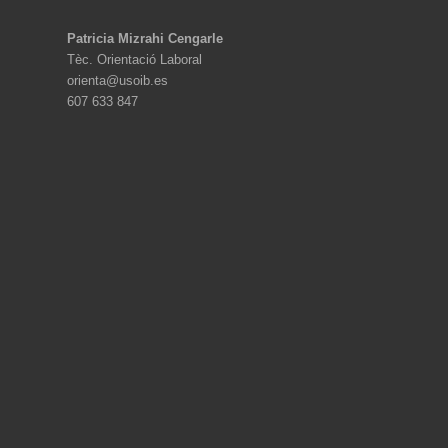
Patricia Mizrahi Cengarle
Tèc. Orientació Laboral
orienta@usoib.es
607 633 847