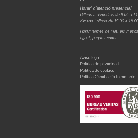
Horari d’atenció presencial
Dilluns a divendres de 9.00 a 14
dimarts i dijous de 15.00 a 18.0
Horari només de matí els mesos 
agost, paqua i nadal
Aviso legal
Política de privacidad
Política de cookies
Política Canal del/a Informante