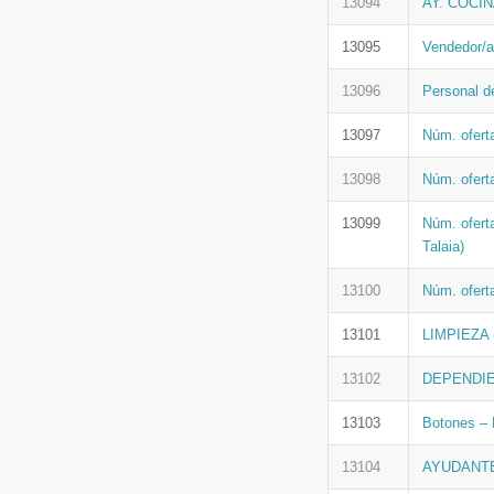
13094
AY. COCI
13095
Vendedor/a
13096
Personal d
13097
Núm. ofert
13098
Núm. ofert
13099
Núm. ofert
Talaia)
13100
Núm. ofert
13101
LIMPIEZA (
13102
DEPENDIEN
13103
Botones – 
13104
AYUDANTE