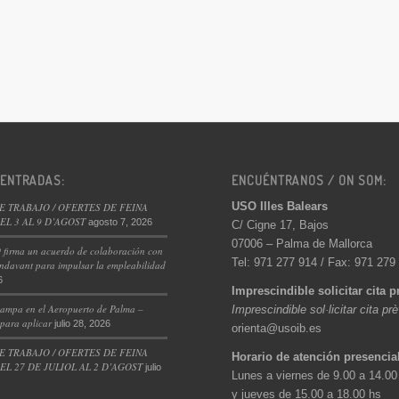
 ENTRADAS:
ENCUÉNTRANOS / ON SOM:
USO Illes Balears
E TRABAJO / OFERTES DE FEINA
L 3 AL 9 D’AGOST
agosto 7, 2026
C/ Cigne 17, Bajos
07006 – Palma de Mallorca
 firma un acuerdo de colaboración con
Tel: 971 277 914 / Fax: 971 279
ndavant para impulsar la empleabilidad
6
Imprescindible solicitar cita p
ampa en el Aeropuerto de Palma –
Imprescindible sol·licitar cita pr
 para aplicar
julio 28, 2026
orienta@usoib.es
E TRABAJO / OFERTES DE FEINA
Horario de atención presencia
L 27 DE JULIOL AL 2 D’AGOST
julio
Lunes a viernes de 9.00 a 14.00
y jueves de 15.00 a 18.00 hs