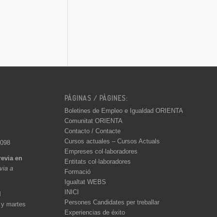
PÁGINAS / PÀGINES:
Boletines de Empleo e Igualdad ORIENTA
Comunitat ORIENTA
Contacto / Contacte
Cursos actuales – Cursos Actuals
 098
Empreses col·laboradores
revia en
Entitats col·laboradores
èvia a
Formació
Igualtat WEBS
INICI
l
Persones Candidates per treballar
 y martes
Experiencias de éxito