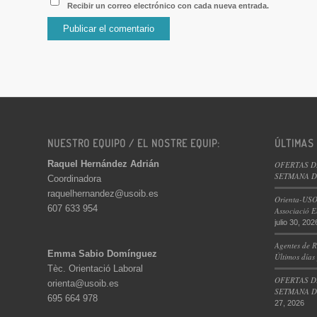
Recibir un correo electrónico con cada nueva entrada.
NUESTRO EQUIPO / EL NOSTRE EQUIP:
ÚLTIMAS
Raquel Hernández Adrián
OFERTAS D
SETMANA DE
Coordinadora
raquelhernandez@usoib.es
Orienta-USO
607 633 954
Associació E
julio 30, 202
Agentes de R
Emma Sabio Domínguez
Últimos días
Tèc. Orientació Laboral
OFERTAS D
orienta@usoib.es
SETMANA DE
695 664 978
27, 2026