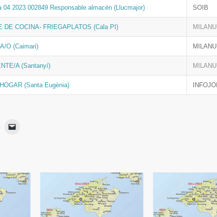
a 04 2023 002849 Responsable almacén (Llucmajor)
SOIB
 DE COCINA- FRIEGAPLATOS (Cala PI)
MILANU
O (Caimari)
MILANU
TE/A (Santanyí)
MILANU
HOGAR (Santa Eugènia)
INFOJO
Haz
Haz
lic
clic
para
para
ir
imprimir
enviar
Se
un
App
abre
enlace
en
por
una
correo
ventana
electrónico
nueva)
a
a
un
amigo
(Se
abre
en